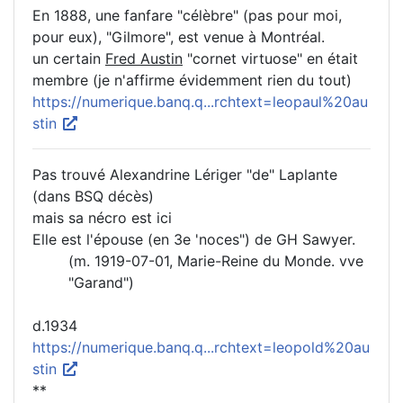
En 1888, une fanfare "célèbre" (pas pour moi,
pour eux), "Gilmore", est venue à Montréal.
un certain
Fred Austin
"cornet virtuose" en était
membre (je n'affirme évidemment rien du tout)
https://numerique.banq.q...rchtext=leopaul%20au
stin
Pas trouvé Alexandrine Lériger "de" Laplante
(dans BSQ décès)
mais sa nécro est ici
Elle est l'épouse (en 3e 'noces") de GH Sawyer.
(m. 1919-07-01, Marie-Reine du Monde. vve
"Garand")
d.1934
https://numerique.banq.q...rchtext=leopold%20au
stin
**