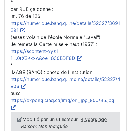
*
par RUE ça donne :
im. 76 de 136
https://numerique.banq.q...ne/details/52327/3691
391
(assez voisin de l'école Normale "Laval")
Je remets la Carte mise + haut (1957) :
https://scontent-yyz1-
1....0tXSKkxw&oe=630BDF8D
*
IMAGE (BAnQ) : photo de l'institution
https://numerique.banq.q...moine/details/52327/4
806
aussi
https://expong.cieq.ca/img/ori_jpg_800/95.jpg
Modifié par un utilisateur
4 years ago
|
Raison: Non indiquée