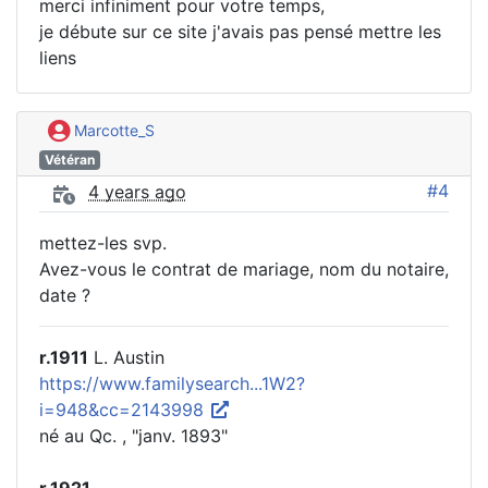
merci infiniment pour votre temps,
je débute sur ce site j'avais pas pensé mettre les
liens
Marcotte_S
Vétéran
#4
4 years ago
mettez-les svp.
Avez-vous le contrat de mariage, nom du notaire,
date ?
r.1911
L. Austin
https://www.familysearch...1W2?
i=948&cc=2143998
né au Qc. , "janv. 1893"
r.1921