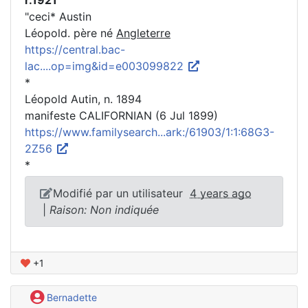
"ceci* Austin
Léopold. père né
Angleterre
https://central.bac-
lac....op=img&id=e003099822
*
Léopold Autin, n. 1894
manifeste CALIFORNIAN (6 Jul 1899)
https://www.familysearch...ark:/61903/1:1:68G3-
2Z56
*
Modifié par un utilisateur
4 years ago
|
Raison: Non indiquée
+1
Bernadette