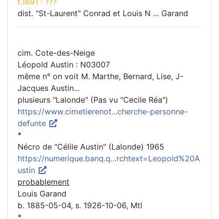
r.1891 : ???
dist. "St-Laurent" Conrad et Louis N ... Garand
cim. Cote-des-Neige
Léopold Austin : N03007
même n° on voit M. Marthe, Bernard, Lise, J-
Jacques Austin...
plusieurs "Lalonde" (Pas vu "Cecile Réa")
https://www.cimetierenot...cherche-personne-
defunte
*
Nécro de "Célile Austin" (Lalonde) 1965
https://numerique.banq.q...rchtext=Leopold%20A
ustin
probablement
Louis Garand
b. 1885-05-04, s. 1926-10-06, Mtl
*