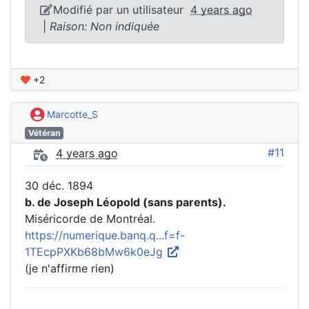
Modifié par un utilisateur
4 years ago
|
Raison: Non indiquée
+2
Marcotte_S
Vétéran
#11
4 years ago
30 déc. 1894
b. de Joseph Léopold (sans parents).
Miséricorde de Montréal.
https://numerique.banq.q...f=f-
1TEcpPXKb68bMw6k0eJg
(je n'affirme rien)