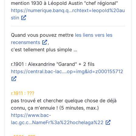
mention 1930 à Léopold Austin "chef régional"
https://numerique.banq.q...rchtext=leopold%20au
stin
Quand vous pouvez mettre
les liens vers les
recensments
,
c'est tellement plus simple ...
r.1901 : Alexandrine "Garand" + 2 fils
https://central.bac-lac....op=img&id=z000155712
r.1911 : ???
pas trouvé et chercher quelque chose de déjà
connu, ça m'ennuie ! (5 minutes, max.)
https://www.bac-
lac.gc.c...NameFr%3a%22hochelaga%22