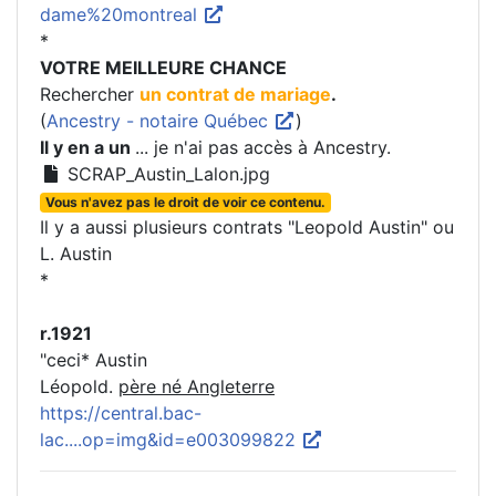
dame%20montreal
*
VOTRE MEILLEURE CHANCE
Rechercher
un contrat de mariage
.
(
Ancestry - notaire Québec
)
Il y en a un
... je n'ai pas accès à Ancestry.
SCRAP_Austin_Lalon.jpg
Vous n'avez pas le droit de voir ce contenu.
Il y a aussi plusieurs contrats "Leopold Austin" ou
L. Austin
*
r.1921
"ceci* Austin
Léopold.
père né Angleterre
https://central.bac-
lac....op=img&id=e003099822