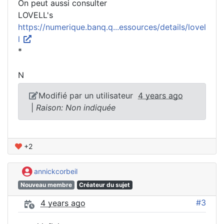
On peut aussi consulter
LOVELL's
https://numerique.banq.q...essources/details/lovel
l
*
N
Modifié par un utilisateur
4 years ago
|
Raison: Non indiquée
+2
annickcorbeil
Nouveau membre
Créateur du sujet
#3
4 years ago