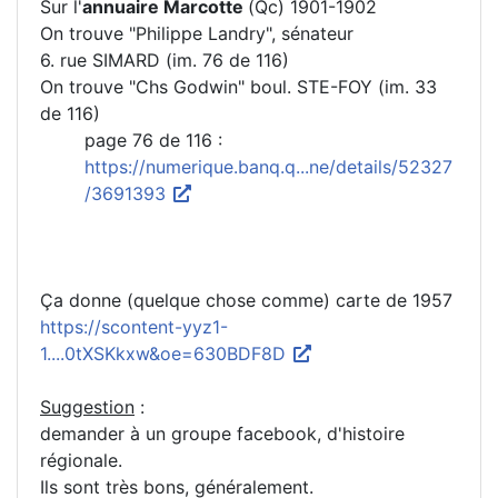
Sur l'
annuaire Marcotte
(Qc) 1901-1902
On trouve "Philippe Landry", sénateur
6. rue SIMARD (im. 76 de 116)
On trouve "Chs Godwin" boul. STE-FOY (im. 33
de 116)
page 76 de 116 :
https://numerique.banq.q...ne/details/52327
/3691393
Ça donne (quelque chose comme) carte de 1957
https://scontent-yyz1-
1....0tXSKkxw&oe=630BDF8D
Suggestion
:
demander à un groupe facebook, d'histoire
régionale.
Ils sont très bons, généralement.