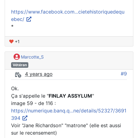
https://www.facebook.com...cietehistoriquedequ
ebec/
*
+1
Marcotte_S
Vétéran
#9
4 years ago
Ok.
Ça s'appelle le "
FINLAY ASSYLUM
"
image 59 - de 116 :
https://numerique.banq.q...ne/details/52327/3691
394
Voir "Jane Richardson" "matrone" (elle est aussi
sur le recensement)