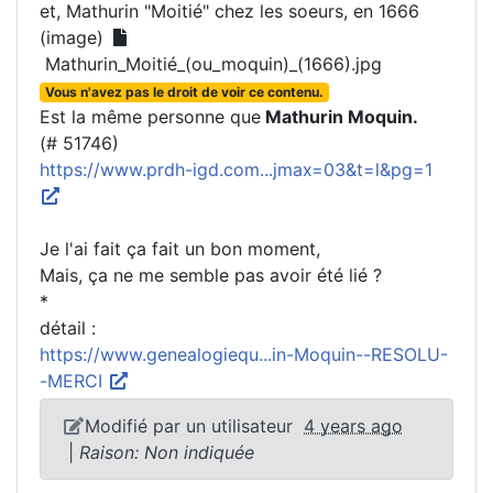
et, Mathurin "Moitié" chez les soeurs, en 1666
(image)
Mathurin_Moitié_(ou_moquin)_(1666).jpg
Vous n'avez pas le droit de voir ce contenu.
Est la même personne que
Mathurin Moquin.
(# 51746)
https://www.prdh-igd.com...jmax=03&t=l&pg=1
Je l'ai fait ça fait un bon moment,
Mais, ça ne me semble pas avoir été lié ?
*
détail :
https://www.genealogiequ...in-Moquin--RESOLU-
-MERCI
Modifié par un utilisateur
4 years ago
|
Raison: Non indiquée