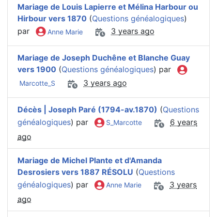
Mariage de Louis Lapierre et Mélina Harbour ou
Hirbour vers 1870
(
Questions généalogiques
)
par
3 years ago
Anne Marie
Mariage de Joseph Duchêne et Blanche Guay
vers 1900
(
Questions généalogiques
) par
3 years ago
Marcotte_S
Décès | Joseph Paré (1794-av.1870)
(
Questions
généalogiques
) par
6 years
S_Marcotte
ago
Mariage de Michel Plante et d'Amanda
Desrosiers vers 1887 RÉSOLU
(
Questions
généalogiques
) par
3 years
Anne Marie
ago