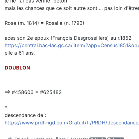
je ne l'ai pas vérifié "béton"
mais les chances que ce soit autre sont ... pas loin d'êtres
Rose (m. 1814) = Rosalie (n. 1793)
aces son 2e époux (François Desgroseillers) au r.1852
https://central.bac-lac.gc.ca/.item/?app=Census1851
elle a 61 ans.
DOUBLON
⇨
#458606 = #625482
*
descendance de :
https://www.prdh-igd.com/Gratuit/fr/PRDH/descendan