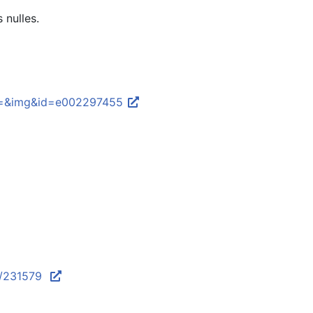
 nulles.
&op=&img&id=e002297455
ce/231579