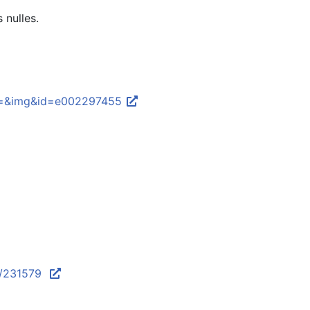
 nulles.
&op=&img&id=e002297455
ce/231579