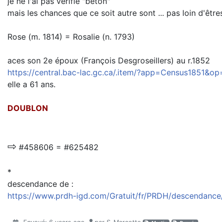
je ne l'ai pas vérifié "béton"
mais les chances que ce soit autre sont ... pas loin d'êtres
Rose (m. 1814) = Rosalie (n. 1793)
aces son 2e époux (François Desgroseillers) au r.1852
https://central.bac-lac.gc.ca/.item/?app=Census1851
elle a 61 ans.
DOUBLON
⇨
#458606 = #625482
*
descendance de :
https://www.prdh-igd.com/Gratuit/fr/PRDH/descendan