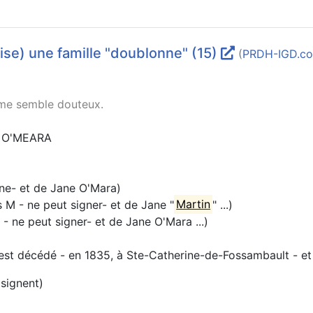
aise) une famille "doublonne" (15)
(
PRDH-IGD.c
h me semble douteux.
 O'MEARA
gne- et de Jane O'Mara)
M - ne peut signer- et de Jane "
Martin
" ...)
 ne peut signer- et de Jane O'Mara ...)
st décédé - en 1835, à Ste-Catherine-de-Fossambault - et
 signent)