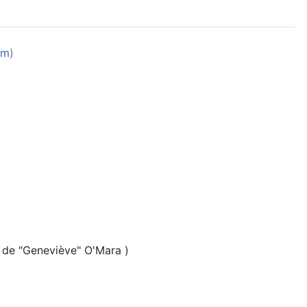
om
)
 de "Geneviève" O'Mara )