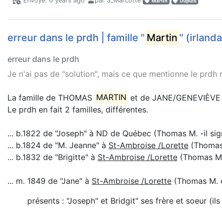
Envoyé: 6 years ago
par S_Marcotte
Martin
Dupuis
erreur dans le prdh | famille "
Martin
" (irland
erreur dans le prdh
Je n'ai pas de "solution", mais ce que mentionne le prd
La famille de THOMAS
MARTIN
et de JANE/GENEVIÈVE
Le prdh en fait 2 familles, différentes.
... b.1822 de "Joseph" à ND de Québec (Thomas M. -il si
... b.1824 de "M. Jeanne" à
St-Ambroise /Lorette
(Thomas 
... b.1832 de "Brigitte" à
St-Ambroise /Lorette
(Thomas M -
... m. 1849 de "Jane" à
St-Ambroise /Lorette
(Thomas M. e
présents : "Joseph" et Bridgit" ses frère et soeur (ils