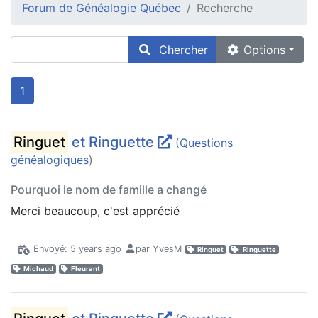
Forum de Généalogie Québec
Recherche
Chercher
Options
1
Ringuet
et Ringuette
(
Questions
généalogiques
)
Pourquoi le nom de famille a changé
Merci beaucoup, c'est apprécié
Envoyé: 5 years ago
par YvesM
Ringuet
Ringuette
Michaud
Fleurant