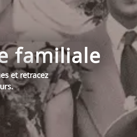
e familiale
es et retracez
urs.