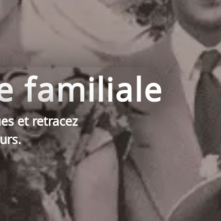
e familiale
es et retracez
urs.