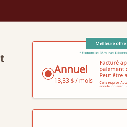
Meilleure offr
* Économisez 33 % avec l'abonne
t
Facturé apr
Annuel
paiement 
Peut être 
13,33 $ / mois
Carte requise. Aucu
annulation avant la 