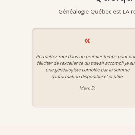
Généalogie Québec est LA ré
«
s pour vous
J'ai eu beaucoup de plaisir à naviguer dans vo
mpli Je suis
banques de données. C'est un outil fantastique 
 somme
très précieux.
ile.
Danièle M.