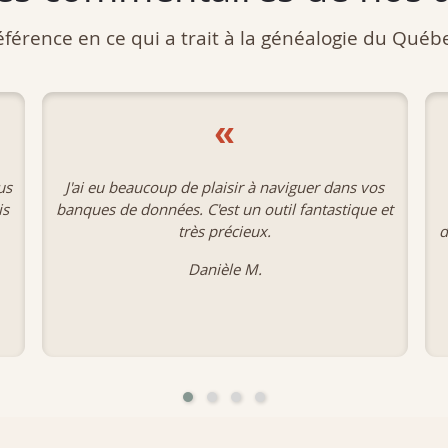
férence en ce qui a trait à la généalogie du Québe
«
s
Merci pour votre titanesque travail qui rend
et
hommage à l'histoire de nos aïeux et à l'origine
de cette inestimable société canadienne française
d'Amérique.
Michel D.