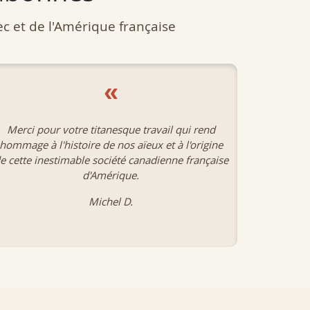
c et de l'Amérique française
«
Merci pour le très très précieux travail que vous
Je suis 
accomplissez.
cha
Paul L.