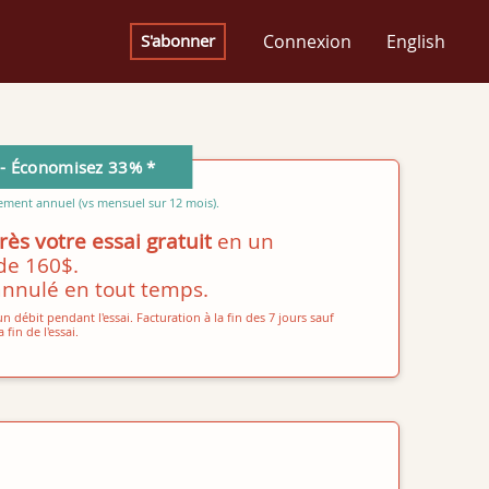
Connexion
English
S'abonner
e - Économisez 33% *
ment annuel (vs mensuel sur 12 mois).
ès votre essai gratuit
en un
de 160$.
annulé en tout temps.
n débit pendant l'essai. Facturation à la fin des 7 jours sauf
fin de l'essai.