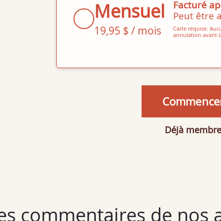
Facturé apr
Mensuel
Peut être 
19,95 $ / mois
Carte requise. Aucu
annulation avant la 
Commencer l
Déjà membr
es commentaires de nos 