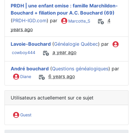
PRDH | une enfant omise : famille Marchildon-
Bouchard + filiation pour A.C. Bouchard (69)
(
PRDH-IGD.com
) par
4
Marcotte_S
years ago
Lavoie-Bouchard
(
Généalogie Québec
) par
a year ago
cowboy444
André bouchard
(
Questions généalogiques
) par
6 years ago
Diane
Utilisateurs actuellement sur ce sujet
Guest