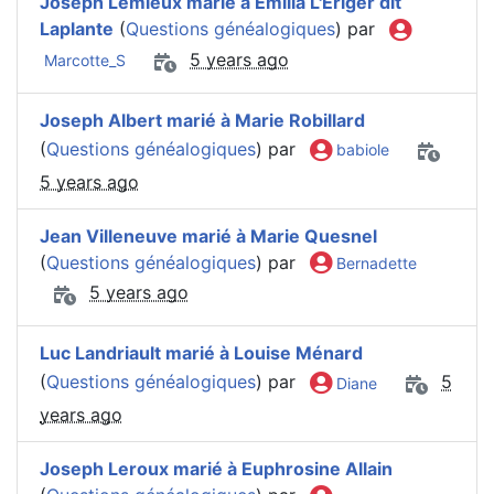
Joseph Lemieux marié à Emilia L'Eriger dit
Laplante
(
Questions généalogiques
) par
5 years ago
Marcotte_S
Joseph Albert marié à Marie Robillard
(
Questions généalogiques
) par
babiole
5 years ago
Jean Villeneuve marié à Marie Quesnel
(
Questions généalogiques
) par
Bernadette
5 years ago
Luc Landriault marié à Louise Ménard
(
Questions généalogiques
) par
5
Diane
years ago
Joseph Leroux marié à Euphrosine Allain