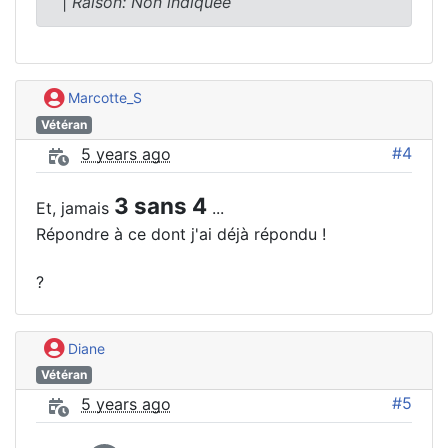
|
Raison: Non indiquée
Marcotte_S
Vétéran
#4
5 years ago
3 sans 4
Et, jamais
...
Répondre à ce dont j'ai déjà répondu !
?
Diane
Vétéran
#5
5 years ago