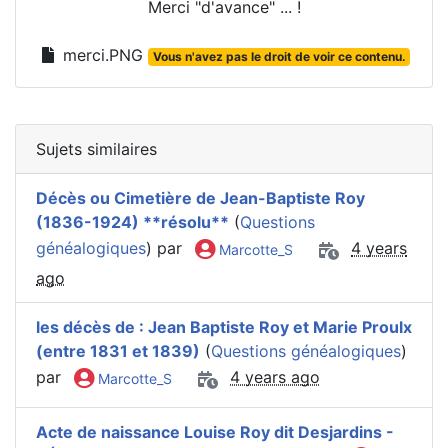
Merci "d'avance" ... !
merci.PNG
Vous n'avez pas le droit de voir ce contenu.
Sujets similaires
Décès ou Cimetière de Jean-Baptiste Roy
(1836-1924) **résolu**
(
Questions
généalogiques
) par
4 years
Marcotte_S
ago
les décès de : Jean Baptiste Roy et Marie Proulx
(entre 1831 et 1839)
(
Questions généalogiques
)
par
4 years ago
Marcotte_S
Acte de naissance Louise Roy dit Desjardins -