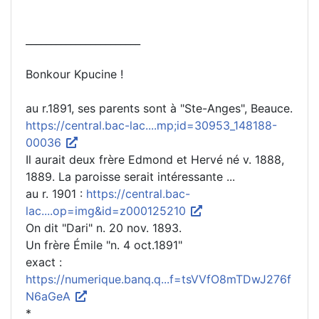
_______________________
Bonkour Kpucine !
au r.1891, ses parents sont à "Ste-Anges", Beauce.
https://central.bac-lac....mp;id=30953_148188-
00036
Il aurait deux frère Edmond et Hervé né v. 1888,
1889. La paroisse serait intéressante ...
au r. 1901 :
https://central.bac-
lac....op=img&id=z000125210
On dit "Dari" n. 20 nov. 1893.
Un frère Émile "n. 4 oct.1891"
exact :
https://numerique.banq.q...f=tsVVfO8mTDwJ276f
N6aGeA
*