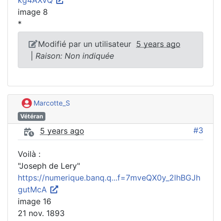
kg4AXvQ
image 8
*
Modifié par un utilisateur
5 years ago
|
Raison: Non indiquée
Marcotte_S
Vétéran
#3
5 years ago
Voilà :
"Joseph de Lery"
https://numerique.banq.q...f=7mveQX0y_2lhBGJh
gutMcA
image 16
21 nov. 1893