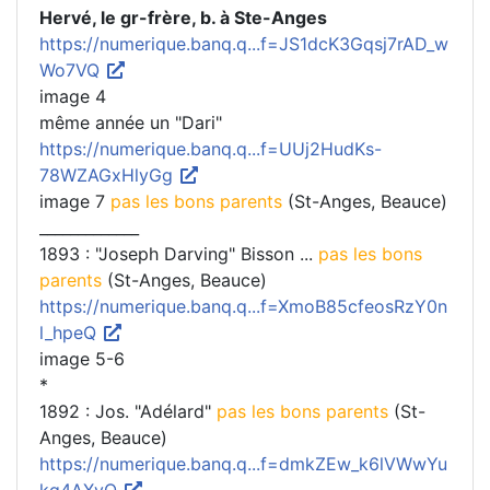
Hervé, le gr-frère, b. à Ste-Anges
https://numerique.banq.q...f=JS1dcK3Gqsj7rAD_w
Wo7VQ
image 4
même année un "Dari"
https://numerique.banq.q...f=UUj2HudKs-
78WZAGxHlyGg
image 7
pas les bons parents
(St-Anges, Beauce)
_____________
1893 : "Joseph Darving" Bisson ...
pas les bons
parents
(St-Anges, Beauce)
https://numerique.banq.q...f=XmoB85cfeosRzY0n
l_hpeQ
image 5-6
*
1892 : Jos. "Adélard"
pas les bons parents
(St-
Anges, Beauce)
https://numerique.banq.q...f=dmkZEw_k6lVWwYu