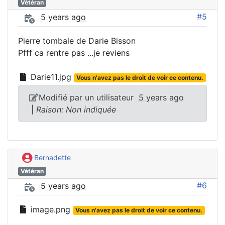
Vétéran
#5
5 years ago
Pierre tombale de Darie Bisson
Pfff ca rentre pas ...je reviens
Darie11.jpg
Vous n'avez pas le droit de voir ce contenu.
Modifié par un utilisateur
5 years ago
|
Raison: Non indiquée
Bernadette
Vétéran
#6
5 years ago
image.png
Vous n'avez pas le droit de voir ce contenu.