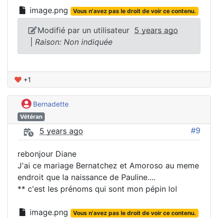
image.png
Vous n'avez pas le droit de voir ce contenu.
Modifié par un utilisateur
5 years ago
|
Raison: Non indiquée
+1
Bernadette
Vétéran
#9
5 years ago
rebonjour Diane
J'ai ce mariage Bernatchez et Amoroso au meme
endroit que la naissance de Pauline....
** c'est les prénoms qui sont mon pépin lol
image.png
Vous n'avez pas le droit de voir ce contenu.