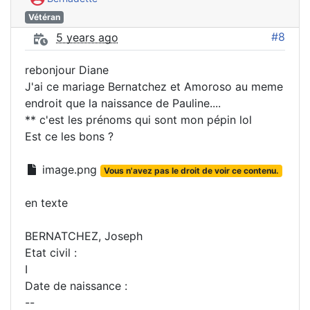
Vétéran
#8
5 years ago
rebonjour Diane
J'ai ce mariage Bernatchez et Amoroso au meme
endroit que la naissance de Pauline....
** c'est les prénoms qui sont mon pépin lol
Est ce les bons ?
image.png
Vous n'avez pas le droit de voir ce contenu.
en texte
BERNATCHEZ, Joseph
Etat civil :
I
Date de naissance :
--