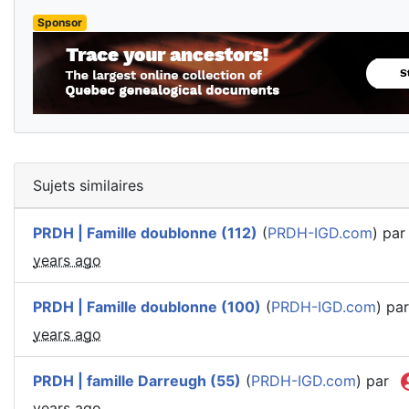
Sponsor
Sujets similaires
PRDH | Famille doublonne (112)
(
PRDH-IGD.com
) pa
years ago
PRDH | Famille doublonne (100)
(
PRDH-IGD.com
) pa
years ago
PRDH | famille Darreugh (55)
(
PRDH-IGD.com
) par
years ago