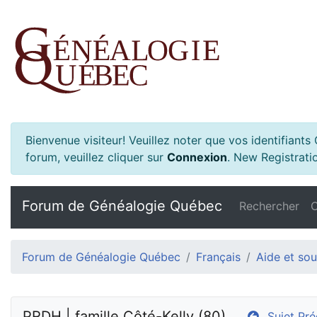
Bienvenue visiteur! Veuillez noter que vos identifiant
forum, veuillez cliquer sur
Connexion
.
New Registratio
Forum de Généalogie Québec
Rechercher
C
Forum de Généalogie Québec
Français
Aide et sou
PRDH | famille Côté-Kelly (80)
Sujet Pré