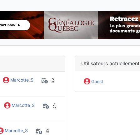
Utilisateurs actuellement
r
3
Marcotte_S
Guest
r
4
Marcotte_S
4
Marcotte_S