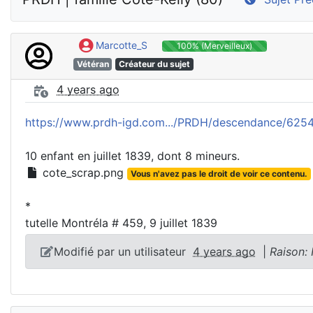
Marcotte_S
100% (Merveilleux)
Vétéran
Créateur du sujet
4 years ago
https://www.prdh-igd.com.../PRDH/descendance/62
10 enfant en juillet 1839, dont 8 mineurs.
cote_scrap.png
Vous n'avez pas le droit de voir ce contenu.
*
tutelle Montréla # 459, 9 juillet 1839
Modifié par un utilisateur
4 years ago
|
Raison: