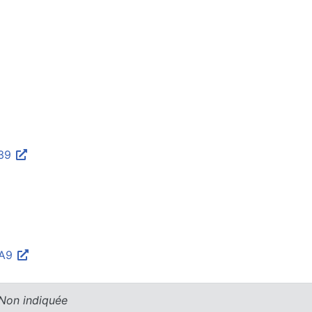
339
%A9
 Non indiquée