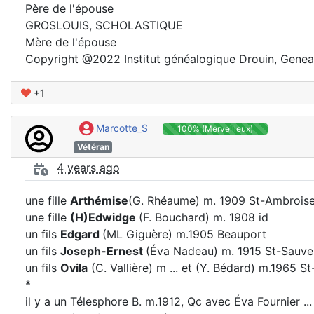
Père de l'épouse
GROSLOUIS, SCHOLASTIQUE
Mère de l'épouse
Copyright @2022 Institut généalogique Drouin, Gen
+1
Marcotte_S
100% (Merveilleux)
Vétéran
4 years ago
une fille
Arthémise
(G. Rhéaume) m. 1909 St-Ambrois
une fille
(H)Edwidge
(F. Bouchard) m. 1908 id
un fils
Edgard
(ML Giguère) m.1905 Beauport
un fils
Joseph-Ernest
(Éva Nadeau) m. 1915 St-Sauve
un fils
Ovila
(C. Vallière) m ... et (Y. Bédard) m.1965 
*
il y a un Télesphore B. m.1912, Qc avec Éva Fournier ...