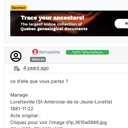
Sponsor
Bernadette
100% (Merveilleux)
Vétéran
4 years ago
ce d'elle que vous parlez ?
Mariage
Loretteville (St-Ambroise-de-la-Jeune-Lorette)
1881-11-22
Acte original :
Cliquez pour voir l'image d1p_1615a0889.jpg