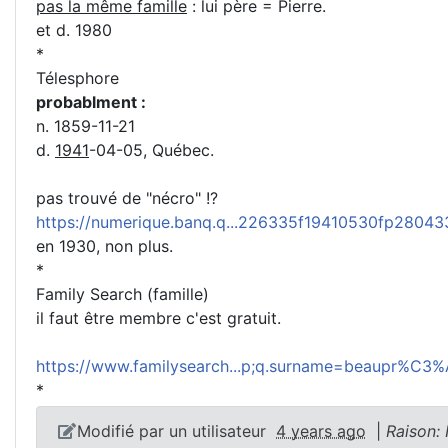
pas la même famille
: lui père = Pierre.
et d. 1980
*
Télesphore
probablment :
n. 1859-11-21
d.
1941
-04-05, Québec.
pas trouvé de "nécro" !?
https://numerique.banq.q...226335f19410530fp2804
en 1930, non plus.
*
Family Search (famille)
il faut être membre c'est gratuit.
https://www.familysearch...p;q.surname=beaupr%C3
*
Modifié par un utilisateur
4 years ago
|
Raison: