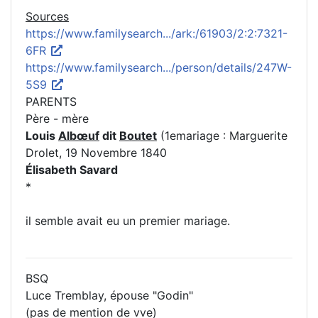
Sources
https://www.familysearch.../ark:/61903/2:2:7321-
6FR
https://www.familysearch.../person/details/247W-
5S9
PARENTS
Père - mère
Louis
Albœuf
dit
Boutet
(1emariage : Marguerite
Drolet, 19 Novembre 1840
Élisabeth Savard
*
il semble avait eu un premier mariage.
BSQ
Luce Tremblay, épouse "Godin"
(pas de mention de vve)