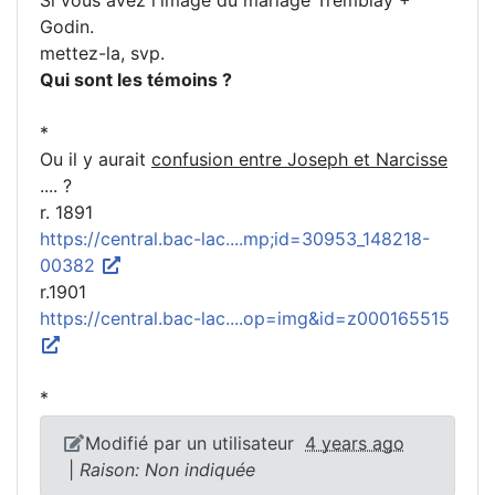
Si vous avez l'image du mariage Tremblay +
Godin.
mettez-la, svp.
Qui sont les témoins ?
*
Ou il y aurait
confusion entre Joseph et Narcisse
.... ?
r. 1891
https://central.bac-lac....mp;id=30953_148218-
00382
r.1901
https://central.bac-lac....op=img&id=z000165515
*
Modifié par un utilisateur
4 years ago
|
Raison: Non indiquée