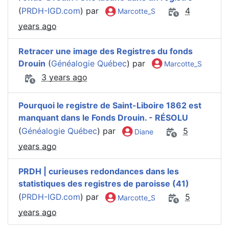
(
PRDH-IGD.com
) par
4
Marcotte_S
years ago
Retracer une image des Registres du fonds
Drouin
(
Généalogie Québec
) par
Marcotte_S
3 years ago
Pourquoi le registre de Saint-Liboire 1862 est
manquant dans le Fonds Drouin. - RÉSOLU
(
Généalogie Québec
) par
5
Diane
years ago
PRDH | curieuses redondances dans les
statistiques des registres de paroisse (41)
(
PRDH-IGD.com
) par
5
Marcotte_S
years ago