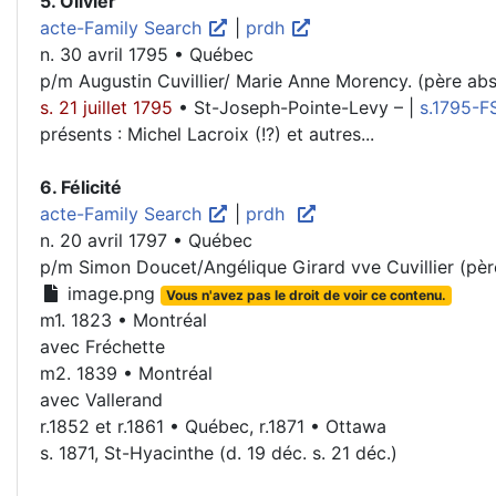
5. Olivier
acte-Family Search
|
prdh
n. 30 avril 1795 • Québec
p/m Augustin Cuvillier/ Marie Anne Morency. (père abs
s. 21 juillet 1795
• St-Joseph-Pointe-Levy – |
s.1795-
présents : Michel Lacroix (!?) et autres...
6. Félicité
acte-Family Search
|
prdh
n. 20 avril 1797 • Québec
p/m Simon Doucet/Angélique Girard vve Cuvillier (pèr
image.png
Vous n'avez pas le droit de voir ce contenu.
m1. 1823 • Montréal
avec Fréchette
m2. 1839 • Montréal
avec Vallerand
r.1852 et r.1861 • Québec, r.1871 • Ottawa
s. 1871, St-Hyacinthe (d. 19 déc. s. 21 déc.)