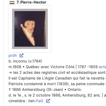
7. Pierre-Hector
prdh
b. inconnu (v.1784)
m.1808 • Québec avec Victoire Côté | 1787 -1859
act
→ les 2 actes des registres civil et ecclésiastique sont
Il est Capitaine de L’
Aigle Canadien
qui fait la navette
Patriote condamné à mort (1839), sa peine commuée en 
† 1866 Amherstburg (St-Jean) • Ontario.
d. le 1e , s. le 2 octobre 1866, Amherstburg, 82 ans. | 
cimetière : lien-
FaG