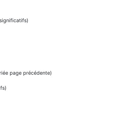
ignificatifs)
riée page précédente)
fs)