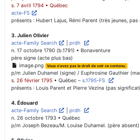
s. 7 avril 1794 • Québec
acte-FS
présents : Hubert Lajus, Rémi Parent (très jeunes, pas s
3. Julien Olivier
acte-Family Search
|
prdh
n. 17 octobre 1790 (b.1791) • Bonaventure
père signe (acte plus bas)
image.png
Vous n'avez pas le droit de voir ce contenu.
p/m Julien Duhamel (signe) / Euphrosine Gauthier (ma
s. 26 février 1795
• Québec –
s.1795-FS
présents : Louis Parent et Pierre Vezina (pas significati
4. Édouard
acte-Family Search
|
prdh
n. 26 octobre 1793 • Québec
p/m Joseph Bezeau/M. Louise Duhamel. (père absent)