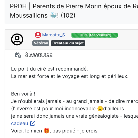
PRDH | Parents de Pierre Morin époux de R
Moussaillons 🐳! (102)
Marcotte_S
100% (Merveilleux)
Vétéran
Créateur du sujet
3 years ago
Le port du ciré est recommandé.
La mer est forte et le voyage est long et périlleux.
Ben voilà !
Je n'oublierais jamais - au grand jamais - de dire merci
(l'inverse est pour moi inconcevable 🙁d'ailleurs ...
je ne serai donc jamais une vraie généalogiste - lesque
cadeau
Voici, le mien 🎁, pas piqué - je crois.