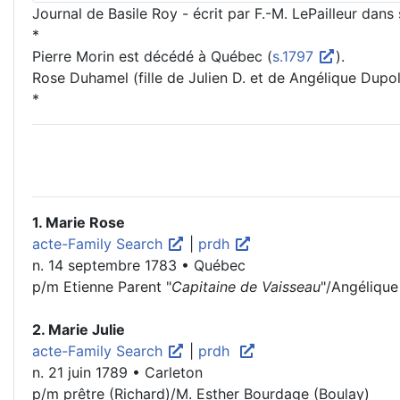
Journal de Basile Roy - écrit par F.-M. LePailleur dans 
*
Pierre Morin est décédé à Québec (
s.1797
).
Rose Duhamel (fille de Julien D. et de Angélique Dup
*
1. Marie Rose
acte-Family Search
|
prdh
n. 14 septembre 1783 • Québec
p/m Etienne Parent "
Capitaine de Vaisseau
"/Angéliqu
2. Marie Julie
acte-Family Search
|
prdh
n. 21 juin 1789 • Carleton
p/m prêtre (Richard)/M. Esther Bourdage (Boulay)