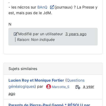
.
- les nécros sur
BAnQ
(journaux) ? La Presse y
est, mais pas de le JdM.
N
Modifié par un utilisateur
3 years ago
|
Raison: Non indiquée
Sujets similaires
Lucien Roy et Monique Fortier
(
Questions
généalogiques
) par
a year
Marcotte_S
ago
Parents de Pierre-Paul Gagné * RÉSOLU par