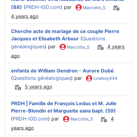
(88)
(
PRDH-IGD.com
) par
Marcotte_S
4 years ago
Cherche acte de mariage de ce couple Pierre
Jacques et Elisabeth Arbour
(
Questions
généalogiques
) par
4 years
Marcotte_S
ago
enfants de William Gendron - Aurore Dubé
(
Questions généalogiques
) par
cowboy444
5 years ago
PRDH | Famille de François Leduc et M. Julie
Pierre-Blondin et Margueite sans bapt. (59)
(
PRDH-IGD.com
) par
4
Marcotte_S
years ago