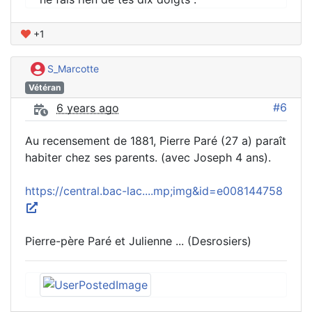
+1
S_Marcotte
Vétéran
#6
6 years ago
Au recensement de 1881, Pierre Paré (27 a) paraît
habiter chez ses parents. (avec Joseph 4 ans).
https://central.bac-lac....mp;img&id=e008144758
Pierre-père Paré et Julienne ... (Desrosiers)