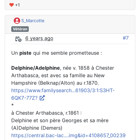
+1
S_Marcotte
Vétéran
#7
6 years ago
Un
piste
qui me semble prometteuse :
Delphine/Adelphine
, née v. 1858 à Chester
Arthabasca, est avec sa famille au New
Hampshire (Belknap/Alton) au r.1870.
https://www.familysearch...61903/3:1:S3HT-
6QK7-77Z?
*
à Chester Arthabasca, r.1861 :
Delphine et son père Georges et sa mère
(A)Delphine (Demers)
https://central.bac-lac....img&id=4108657_00239