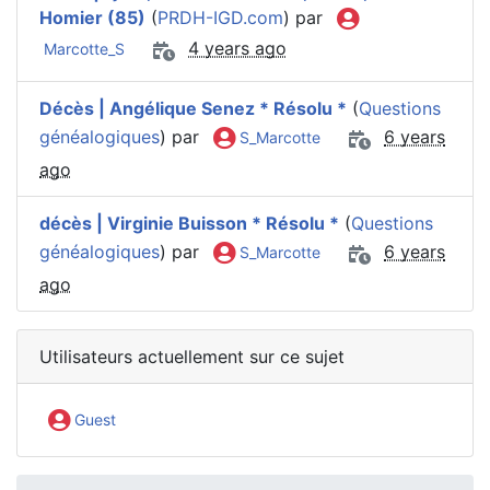
Homier (85)
(
PRDH-IGD.com
) par
4 years ago
Marcotte_S
Décès | Angélique Senez * Résolu *
(
Questions
généalogiques
) par
6 years
S_Marcotte
ago
décès | Virginie Buisson * Résolu *
(
Questions
généalogiques
) par
6 years
S_Marcotte
ago
Utilisateurs actuellement sur ce sujet
Guest