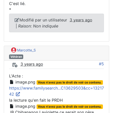
C'est lié.
*
Modifié par un utilisateur
3 years ago
|
Raison: Non indiquée
Marcotte_S
Vétéran
#5
3 years ago
L'Acte :
image.png
Vous n'avez pas le droit de voir ce contenu.
https://www.familysearch...C13629503&cc=13217
42
la lecture qu'en fait le PRDH
image.png
Vous n'avez pas le droit de voir ce contenu.
JB Chibanagon Laviolette ce serait son père