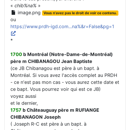
«
chib%na%
»
image.png
Vous n'avez pas le droit de voir ce contenu.
ou
https://www.prdh-igd.com...na%&r=False&pg=1
*
1700
b Montréal (Notre-Dame-de-Montréal)
père m CHIBANAGOU Jean Baptiste
(ce JB Chibanagou est père à un bapt. à
Montréal. Si vous avez l'accès complet au PRDH
- ce n'est pas mon cas - vous aurez cette date et
ce bapt. Vous pourrez voir qui est ce JB)
voyez aussi
et le dernier,
1757
b Châteauguay père m RUFIANGE
CHIBANAGON Joseph
( Joseph R-C est père à un bapt. à