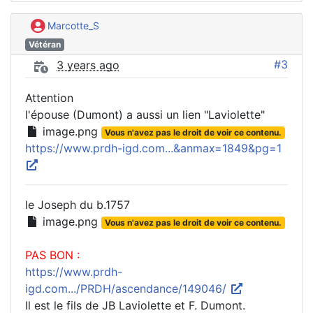
Marcotte_S
Vétéran
#3
3 years ago
Attention
l'épouse (Dumont) a aussi un lien "Laviolette"
image.png
Vous n'avez pas le droit de voir ce contenu.
https://www.prdh-igd.com...&anmax=1849&pg=1
le Joseph du b.1757
image.png
Vous n'avez pas le droit de voir ce contenu.
PAS BON :
https://www.prdh-
igd.com.../PRDH/ascendance/149046/
Il est le fils de JB Laviolette et F. Dumont.