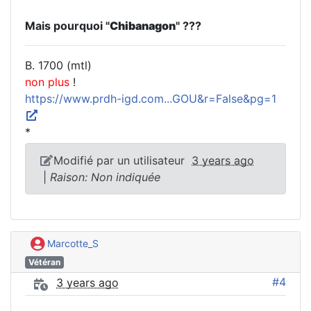
Mais pourquoi "
Chibanagon
" ???
B. 1700 (mtl)
non plus
!
https://www.prdh-igd.com...GOU&r=False&pg=1
*
Modifié par un utilisateur
3 years ago
|
Raison: Non indiquée
Marcotte_S
Vétéran
#4
3 years ago