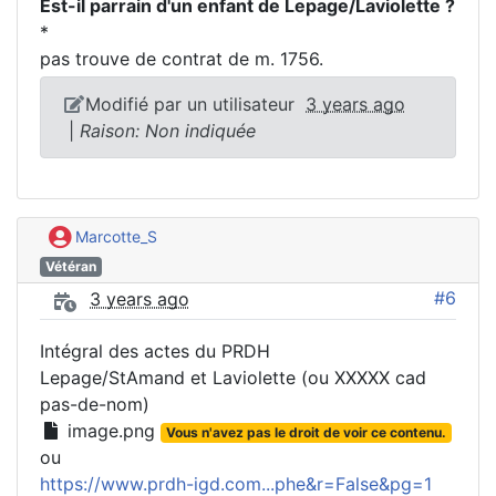
Est-il parrain d'un enfant de Lepage/Laviolette ?
*
pas trouve de contrat de m. 1756.
Modifié par un utilisateur
3 years ago
|
Raison: Non indiquée
Marcotte_S
Vétéran
#6
3 years ago
Intégral des actes du PRDH
Lepage/StAmand et Laviolette (ou XXXXX cad
pas-de-nom)
image.png
Vous n'avez pas le droit de voir ce contenu.
ou
https://www.prdh-igd.com...phe&r=False&pg=1