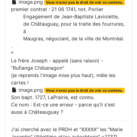
image.png
Vous n'avez pas le droit de voir ce contenu.
premier contrat : 21 06 1741, not. Porlier
Engagement de Jean-Baptiste Laviolette,
de Châtauguay, pour la traite des fourrures,
à
Maugras, négociant, de la ville de Montréal.
.
*
Le frère Joseph - appelé (sans raison) -
"Rufiange Chibanagon"
(je reprends l'image mise plus haut), mêle les
cartes !
image.png
Vous n'avez pas le droit de voir ce contenu.
Son bapt. 1727, LaPrairie, est connu.
Ce nom : Est-ce une erreur - parce qu'il s'est
aussi à Châteauguay ?
J'ai cherché avec le PRDH et "XXXXX" les "Marie
Josephe" (illégitime et/ou autochtone" v.1737)