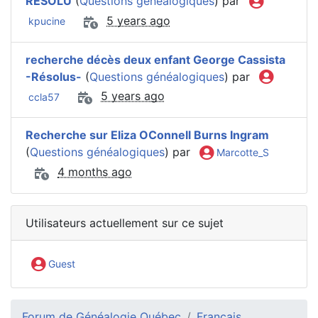
RÉSOLU
(
Questions généalogiques
) par
5 years ago
kpucine
recherche décès deux enfant George Cassista
-Résolus-
(
Questions généalogiques
) par
5 years ago
ccla57
Recherche sur Eliza OConnell Burns Ingram
(
Questions généalogiques
) par
Marcotte_S
4 months ago
Utilisateurs actuellement sur ce sujet
Guest
Forum de Généalogie Québec
Français