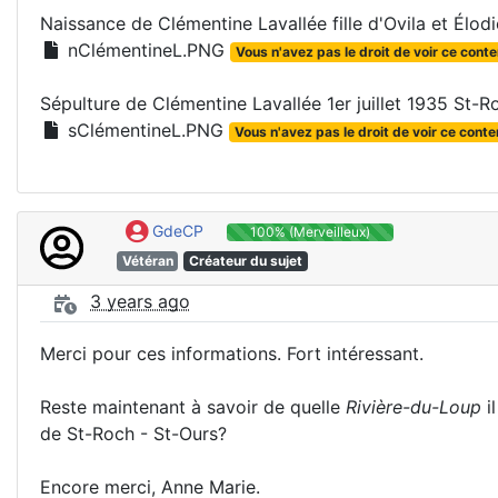
Naissance de Clémentine Lavallée fille d'Ovila et Élo
nClémentineL.PNG
Vous n'avez pas le droit de voir ce conte
Sépulture de Clémentine Lavallée 1er juillet 1935 St-R
sClémentineL.PNG
Vous n'avez pas le droit de voir ce conte
GdeCP
100% (Merveilleux)
Vétéran
Créateur du sujet
3 years ago
Merci pour ces informations. Fort intéressant.
Reste maintenant à savoir de quelle
Rivière-du-Loup
il
de St-Roch - St-Ours?
Encore merci, Anne Marie.