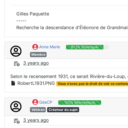
Gilles Paquette
-----
Recherche la descendance d'Éléonore de Grandmai
Anne Marie
87.2% (Distingué)
Membre
3 years ago
Selon le recensement 1931, ce serait Rivière-du-Loup,
RobertL1931.PNG
Vous n'avez pas le droit de voir ce conten
GdeCP
100% (Merveilleux)
Vétéran
Créateur du sujet
3 years ago