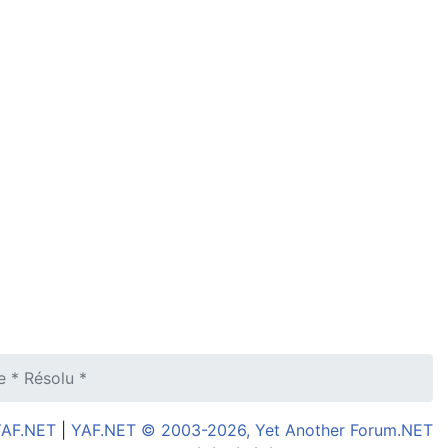
e * Résolu *
YAF.NET
|
YAF.NET © 2003-2026, Yet Another Forum.NET