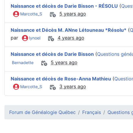
Naissance et décès de Darie Bisson - RÉSOLU
(
Ques
5 years ago
Marcotte_S
Naissance et Décès M. ANne Létouneau *Résolu*
(
Q
par
4 years ago
lynoel
Naissance et décès de Darie Bisson
(
Questions géné
5 years ago
Bernadette
Naissance et décès de Rose-Anna Mathieu
(
Questio
3 years ago
Marcotte_S
Forum de Généalogie Québec
Français
Questions 