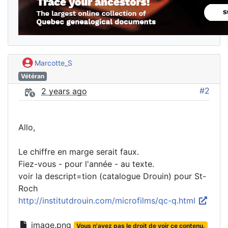
Marcotte_S
Vétéran
#2
2 years ago
Allo,
Le chiffre en marge serait faux.
Fiez-vous - pour l'année - au texte.
voir la descript=tion (catalogue Drouin) pour St-
Roch
http://institutdrouin.com/microfilms/qc-q.html
image.png
Vous n'avez pas le droit de voir ce contenu.