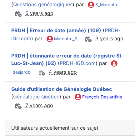
(
Questions généalogiques
) par
S_Marcotte
6 years ago
PRDH | Erreur de date (année) (109)
(
PRDH-
IGD.com
) par
3 years ago
Marcotte_S
PRDH | étonnante erreur de date (registre St-
Luc-St-Jean) (92)
(
PRDH-IGD.com
) par
4 years ago
desjardb
Guide d'utilisation de Généalogie Québec
(
Généalogie Québec
) par
François Desjardins
7 years ago
Utilisateurs actuellement sur ce sujet