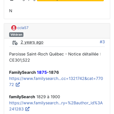
N
ccla57
Vétéran
#3
2 years ago
Paroisse Saint-Roch Québec - Notice détaillée :
CE301,S22
FamilySearch
1875
-1876
https://www.familysearch...cc=1321742&cat=770
72
familySearch
1829 à 1900
https://www.familysearch...ry=%2Bauthor_id%3A
241283