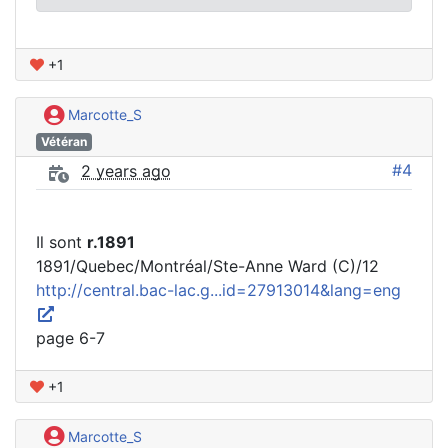
+1
Marcotte_S
Vétéran
#4
2 years ago
Il sont
r.1891
1891/Quebec/Montréal/Ste-Anne Ward (C)/12
http://central.bac-lac.g...id=27913014&lang=eng
page 6-7
+1
Marcotte_S