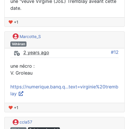
une "veuve Virginie (Jos.) Tremblay aveant cette
date.
+1
Marcotte_S
Vétéran
#12
2 years ago
une nécro :
V. Groleau
https://numerique.banq.q...text=virginie%20tremb
lay
+1
ccla57