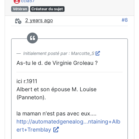
ccla57
Vétéran
Créateur du sujet
#8
2 years ago
Initialement posté par : Marcotte_S
As-tu le d. de Virginie Groleau ?
ici r.1911
Albert et son épouse M. Louise
(Panneton).
la maman n'est pas avec eux....
http://automatedgenealog...ntaining+Alb
ert+Tremblay