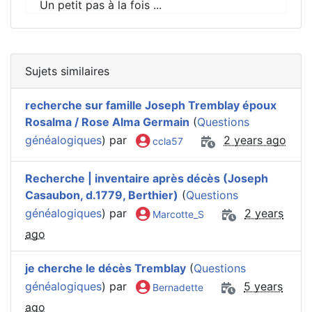
Un petit pas à la fois ...
Sujets similaires
recherche sur famille Joseph Tremblay époux
Rosalma / Rose Alma Germain
(
Questions
généalogiques
) par
2 years ago
ccla57
Recherche | inventaire après décès (Joseph
Casaubon, d.1779, Berthier)
(
Questions
généalogiques
) par
2 years
Marcotte_S
ago
je cherche le décès Tremblay
(
Questions
généalogiques
) par
5 years
Bernadette
ago