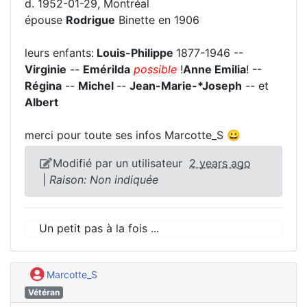
d. 1952-01-29, Montréal
épouse
Rodrigue
Binette en 1906
leurs enfants:
Louis-Philippe
1877-1946 --
Virginie
--
Emérilda
possible
!
Anne Emilia
! --
Régina
--
Michel
--
Jean-Marie-*Joseph
-- et
Albert
merci pour toute ses infos Marcotte_S 😀
Modifié par un utilisateur
2 years ago
|
Raison: Non indiquée
Un petit pas à la fois ...
Marcotte_S
Vétéran