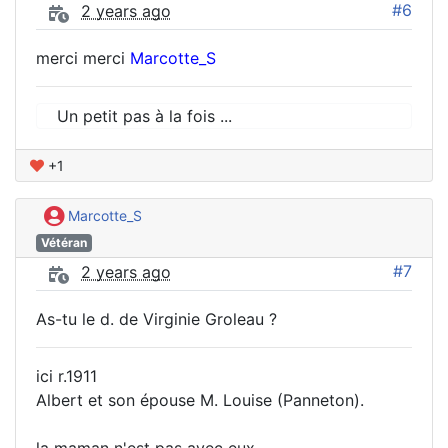
#6
2 years ago
merci merci
Marcotte_S
Un petit pas à la fois ...
+1
Marcotte_S
Vétéran
#7
2 years ago
As-tu le d. de Virginie Groleau ?
ici r.1911
Albert et son épouse M. Louise (Panneton).
la maman n'est pas avec eux....