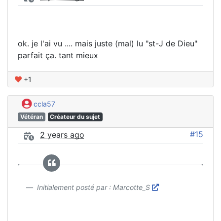
ok. je l'ai vu .... mais juste (mal) lu "st-J de Dieu"
parfait ça. tant mieux
+1
ccla57
Vétéran
Créateur du sujet
#15
2 years ago
Initialement posté par : Marcotte_S