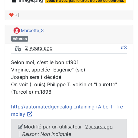
image.png
Vous n'avez pas le droit de voir ce contenu.
+1
Marcotte_S
Vétéran
#3
2 years ago
Selon moi, c'est le bon r.1901
Virginie, appelée "Eugénie" (sic)
Joseph serait décédé
On voit (Louis) Philippe T. voisin et "Laurette"
(Turcolle) m.1898
http://automatedgenealog...ntaining+Albert+Tre
mblay
Modifié par un utilisateur
2 years ago
|
Raison: Non indiquée