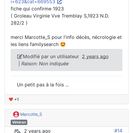
i=623&cat=669553
fiche qui confirme 1923
( Groleau Virginie Vve Tremblay S,1923 N.D.
282/2 )
merci Marcotte_S pour l'info décès, nécrologie et
les liens familysearch 🤩
Modifié par un utilisateur
2 years ago
|
Raison: Non indiquée
Un petit pas à la fois ...
+1
Marcotte_S
Vétéran
#14
2 years ago