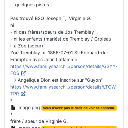
... quelques pistes :
Pas trouvé BSQ Joseph T,. Virginie G.
ni :
- ni des frères/soeurs de Jos Tremblay
- ni les enfants (mariés) de Tremblay / Groleau
il a Zoe (soeur)
Zoé Tremblay m. 1856-07-01 St-Edouard-de-
Frampton avec Jean Laflamme
https://www.familysearch.../person/details/G3YY-
FQS
--> Angélique Dion est inscrite sur "Guyon"
https://www.familysearch.../person/details/LTCW-
TPR
*
image.png
Vous n'avez pas le droit de voir ce contenu.
*
frère / soeur de Virginie G.