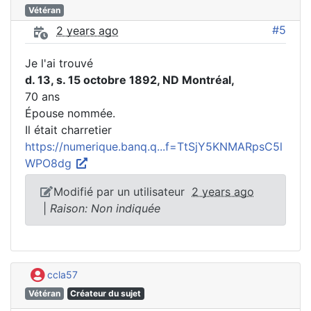
Vétéran
#5
2 years ago
Je l'ai trouvé
d. 13, s. 15 octobre 1892, ND Montréal,
70 ans
Épouse nommée.
Il était charretier
https://numerique.banq.q...f=TtSjY5KNMARpsC5l
WPO8dg
Modifié par un utilisateur
2 years ago
|
Raison: Non indiquée
ccla57
Vétéran
Créateur du sujet