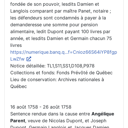
fondée de son pouvoir, lesdits Damien et
Langlois comparant par maître Panet, notaire ;
les défendeurs sont condamnés à payer à la
demanderesse une somme pour pension
alimentaire, ledit Dupont payant 100 livres par
année, et lesdits Damien et Germain chacun 75
livres
https://numerique.banq.q...f=Cnioz66S64iYP8fgp
LwZfw
Notice détaillée: TL1,S11,SS1,D108,P978
Collections et fonds: Fonds Prévôté de Québec
Lieu de conservation: Archives nationales à
Québec
16 août 1758 - 26 août 1758
Sentence rendue dans la cause entre
Angélique
Parent
, veuve de Nicolas Dupont, et Joseph
Dupont, Germain Langlois et Jacques Damien,