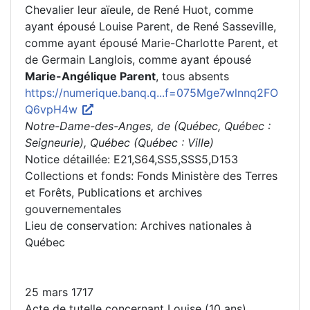
Chevalier leur aïeule, de René Huot, comme
ayant épousé Louise Parent, de René Sasseville,
comme ayant épousé Marie-Charlotte Parent, et
de Germain Langlois, comme ayant épousé
Marie-Angélique Parent
, tous absents
https://numerique.banq.q...f=075Mge7wlnnq2FO
Q6vpH4w
Notre-Dame-des-Anges, de (Québec, Québec :
Seigneurie), Québec (Québec : Ville)
Notice détaillée: E21,S64,SS5,SSS5,D153
Collections et fonds: Fonds Ministère des Terres
et Forêts, Publications et archives
gouvernementales
Lieu de conservation: Archives nationales à
Québec
25 mars 1717
Acte de tutelle concernant Louise (10 ans),