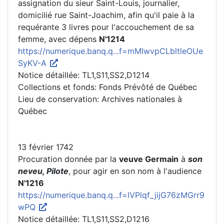
assignation du sieur Saint-Louis, journalier,
domicilié rue Saint-Joachim, afin qu'il paie à la
requérante 3 livres pour l'accouchement de sa
femme, avec dépens
N'1214
https://numerique.banq.q...f=mMIwvpCLbltleOUe
SyKV-A
Notice détaillée: TL1,S11,SS2,D1214
Collections et fonds: Fonds Prévôté de Québec
Lieu de conservation: Archives nationales à
Québec
13 février 1742
Procuration donnée par la
veuve Germain
à
son
neveu, Pilote
, pour agir en son nom à l'audience
N'1216
https://numerique.banq.q...f=lVPlqf_jijG76zMGrr9
wPQ
Notice détaillée: TL1,S11,SS2,D1216