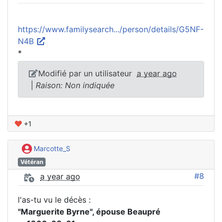
https://www.familysearch.../person/details/G5NF-
N4B
*
Modifié par un utilisateur
a year ago
|
Raison: Non indiquée
+1
Marcotte_S
Vétéran
#8
a year ago
l'as-tu vu le décès :
"Marguerite Byrne", épouse Beaupré