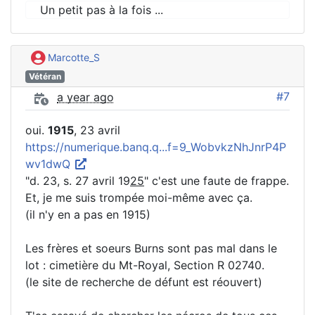
Un petit pas à la fois ...
Marcotte_S
Vétéran
#7
a year ago
oui.
1915
, 23 avril
https://numerique.banq.q...f=9_WobvkzNhJnrP4P
wv1dwQ
"d. 23, s. 27 avril 19
25
" c'est une faute de frappe.
Et, je me suis trompée moi-même avec ça.
(il n'y en a pas en 1915)
Les frères et soeurs Burns sont pas mal dans le
lot : cimetière du Mt-Royal, Section R 02740.
(le site de recherche de défunt est réouvert)