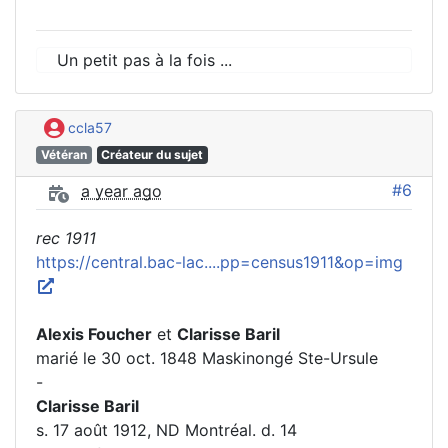
Un petit pas à la fois ...
ccla57
Vétéran
Créateur du sujet
#6
a year ago
rec 1911
https://central.bac-lac....pp=census1911&op=img
Alexis Foucher
et
Clarisse Baril
marié le 30 oct. 1848 Maskinongé Ste-Ursule
-
Clarisse Baril
s. 17 août 1912, ND Montréal. d. 14