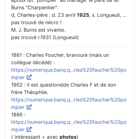
époux dit "pompier" au mariage. le père de M.
Burns "Charpentier".
d, Charles-père : d. 23 avril
1925
, s. Longueuil, ...
pas trouvé de nécro !
M. J. Burns est vivante.
pas trouvé r.1931 (Longueuil)
1881 : Charles Foucher, bravoure (mais un
collègue décédé) :
https://numerique.banq.q...rles%20faucher%20po
mpier
1902 : il est questiondde Charles F et de son
frère Théophile.
https://numerique.banq.q...rles%20faucher%20po
mpier
1886 :
https://numerique.banq.q...rles%20faucher%20po
mpier
( intéressant + avec
photos
)