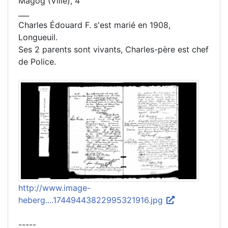
Magog (Ville), 4
___
Charles Édouard F. s'est marié en 1908,
Longueuil.
Ses 2 parents sont vivants, Charles-père est chef
de Police.
http://www.image-
heberg....17449443822995321916.jpg
-----