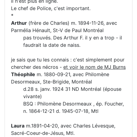
il n'est plus en ligne.
Le chef de Police, c'est important.
*
Arthur
(frère de Charles) m. 1894-11-26, avec
Parmélia Hénault, St-V de Paul Montréal
pas trouvés. Des Arthur F. il y en a trop - il
faudrait la date de naiss.
je sais que tu les connais : c'est simplement pour
chercher des nécros -
et voir le nom de MJ Burns
Théophile
m. 1880-09-21, avec Philomène
Desormeaux, Ste-Brigide, Montréal
d.28 s. janv. 1924 31 ND Montréal (épouse
vivante)
BSQ : Philomène Desormeaux , ép. Foucher,
n. 1864-12-21 d. 1945-07-18, Mtl
Laura
m.1891-04-20, avec Charles Lévesque,
Sacré-Coeur-de-Jésus, Mtl.