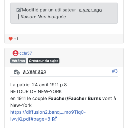
Modifié par un utilisateur
a year ago
|
Raison: Non indiquée
+1
ccla57
Vétéran
Créateur du sujet
#3
a year ago
La patrie, 24 avril 1911 p.8
RETOUR DE NEW-YORK
en 1911 le couple
Foucher/Faucher Burns
vont à
New-York
https://diffusion2.banq....mo9TIq0-
iwvjQ.pdf#page=8