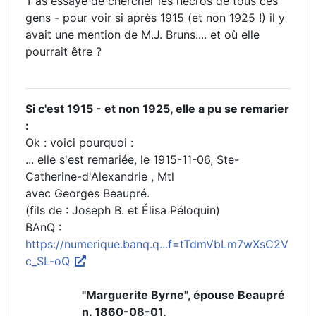
T'as essayé de chercher les nécros de tous ces
gens - pour voir si après 1915 (et non 1925 !) il y
avait une mention de M.J. Bruns.... et où elle
pourrait être ?
Si c'est 1915 - et non 1925, elle a pu se remarier
:
Ok : voici pourquoi :
... elle s'est remariée, le 1915-11-06, Ste-
Catherine-d'Alexandrie , Mtl
avec Georges Beaupré.
(fils de : Joseph B. et Élisa Péloquin)
BAnQ :
https://numerique.banq.q...f=tTdmVbLm7wXsC2V
c_SL-oQ
"Marguerite Byrne", épouse Beaupré
n. 1860-08-01,