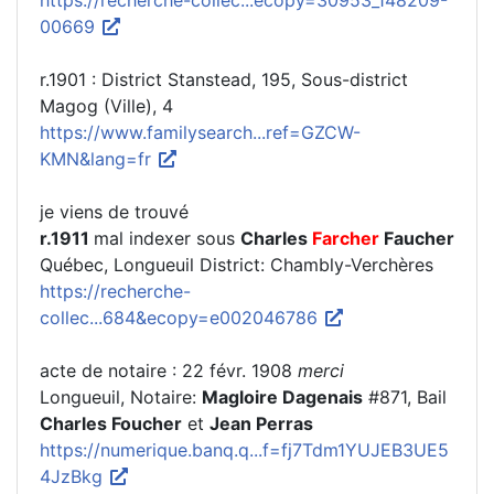
https://recherche-collec...ecopy=30953_148209-
00669
r.1901 : District Stanstead, 195, Sous-district
Magog (Ville), 4
https://www.familysearch...ref=GZCW-
KMN&lang=fr
je viens de trouvé
r.1911
mal indexer sous
Charles
Farcher
Faucher
Québec, Longueuil District: Chambly-Verchères
https://recherche-
collec...684&ecopy=e002046786
acte de notaire : 22 févr. 1908
merci
Longueuil, Notaire:
Magloire Dagenais
#871, Bail
Charles Foucher
et
Jean Perras
https://numerique.banq.q...f=fj7Tdm1YUJEB3UE5
4JzBkg