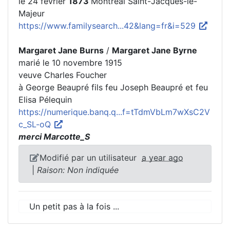
le 24 février
1873
Montréal Saint-Jacques-le-
Majeur
https://www.familysearch...42&lang=fr&i=529
Margaret Jane Burns
/
Margaret Jane Byrne
marié le 10 novembre 1915
veuve Charles Foucher
à George Beaupré fils feu Joseph Beaupré et feu
Elisa Pélequin
https://numerique.banq.q...f=tTdmVbLm7wXsC2V
c_SL-oQ
merci Marcotte_S
Modifié par un utilisateur
a year ago
|
Raison: Non indiquée
Un petit pas à la fois ...