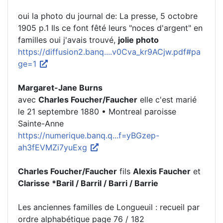
oui la photo du journal de: La presse, 5 octobre
1905 p.1 Ils ce font fêté leurs "noces d'argent" en
familles oui j'avais trouvé,
jolie photo
https://diffusion2.banq....v0Cva_kr9ACjw.pdf#pa
ge=1
Margaret-Jane Burns
avec
Charles Foucher/Faucher
elle c'est marié
le 21 septembre 1880 • Montreal paroisse
Sainte-Anne
https://numerique.banq.q...f=yBGzep-
ah3fEVMZi7yuExg
Charles Foucher/Faucher
fils
Alexis Faucher
et
Clarisse *Baril / Barril / Barri / Barrie
Les anciennes familles de Longueuil : recueil par
ordre alphabétique page 76 / 182