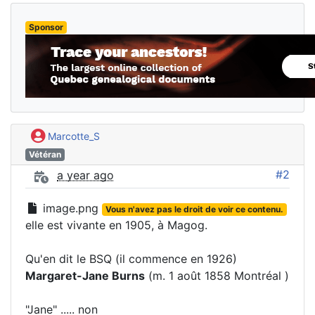
Sponsor
Marcotte_S
Vétéran
#2
a year ago
image.png
Vous n'avez pas le droit de voir ce contenu.
elle est vivante en 1905, à Magog.
Qu'en dit le BSQ (il commence en 1926)
Margaret-Jane Burns
(m. 1 août 1858 Montréal )
"Jane" ..... non