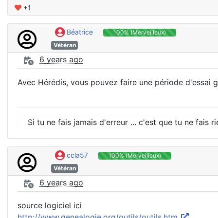
+1
Béatrice
100% (Merveilleux)
Vétéran
6 years ago
Avec Hérédis, vous pouvez faire une période d'essai gr
Si tu ne fais jamais d'erreur ... c'est que tu ne fais r
ccla57
100% (Merveilleux)
Vétéran
6 years ago
source logiciel ici
http://www.genealogie.org/outils/outils.htm