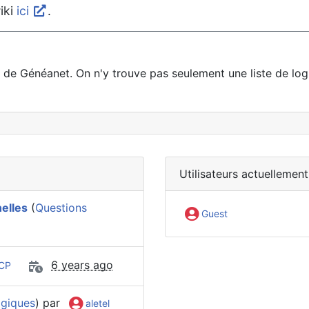
iki
ici
.
ve de Généanet. On n'y trouve pas seulement une liste de log
Utilisateurs actuellement
nelles
(
Questions
Guest
6 years ago
CP
ogiques
) par
aletel