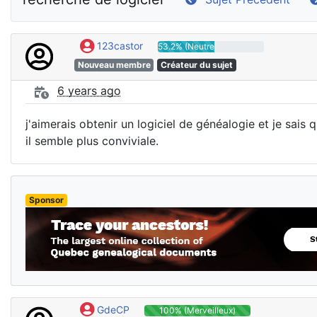
123castor
53.2% (Neutre)
Nouveau membre
Créateur du sujet
6 years ago
j'aimerais obtenir un logiciel de généalogie et je sais
il semble plus conviviale.
Sponsor
GdeCP
100% (Merveilleux)