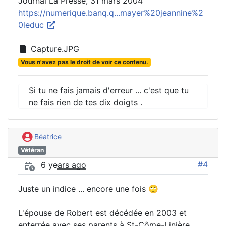
Journal La Presse, 31 mars 2004
https://numerique.banq.q...mayer%20jeannine%2
0leduc
Capture.JPG
Vous n'avez pas le droit de voir ce contenu.
Si tu ne fais jamais d'erreur ... c'est que tu
ne fais rien de tes dix doigts .
Béatrice
Vétéran
#4
6 years ago
Juste un indice ... encore une fois 🙄
L'épouse de Robert est décédée en 2003 et
enterrée avec ses parents à St-Côme-Linière,