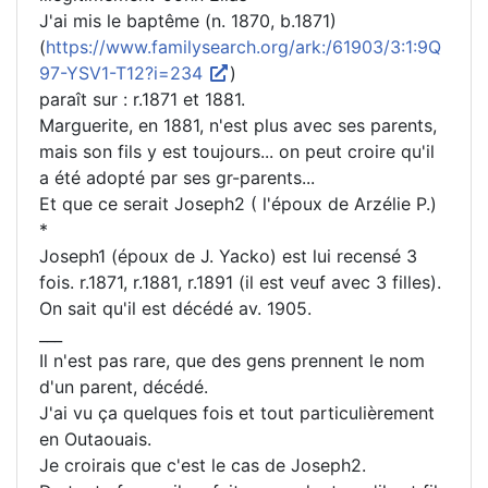
J'ai mis le baptême (n. 1870, b.1871)
(
https://www.familysearch.org/ark:/61903/3:1:9Q
97-YSV1-T12?i=234
)
paraît sur : r.1871 et 1881.
Marguerite, en 1881, n'est plus avec ses parents,
mais son fils y est toujours... on peut croire qu'il
a été adopté par ses gr-parents...
Et que ce serait Joseph2 ( l'époux de Arzélie P.)
*
Joseph1 (époux de J. Yacko) est lui recensé 3
fois. r.1871, r.1881, r.1891 (il est veuf avec 3 filles).
On sait qu'il est décédé av. 1905.
___
Il n'est pas rare, que des gens prennent le nom
d'un parent, décédé.
J'ai vu ça quelques fois et tout particulièrement
en Outaouais.
Je croirais que c'est le cas de Joseph2.