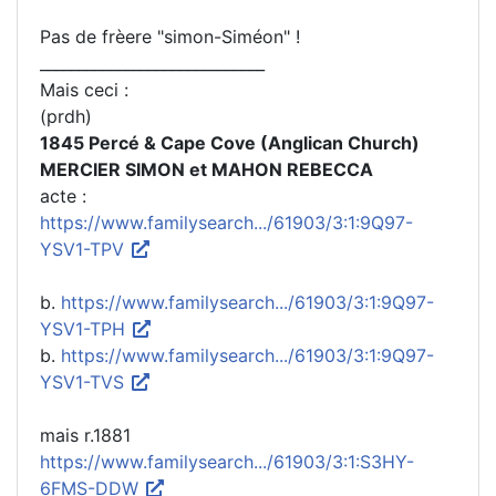
Pas de frèere "simon-Siméon" !
_____________________________
Mais ceci :
(prdh)
1845 Percé & Cape Cove (Anglican Church)
MERCIER SIMON et MAHON REBECCA
acte :
https://www.familysearch.../61903/3:1:9Q97-
YSV1-TPV
b.
https://www.familysearch.../61903/3:1:9Q97-
YSV1-TPH
b.
https://www.familysearch.../61903/3:1:9Q97-
YSV1-TVS
mais r.1881
https://www.familysearch.../61903/3:1:S3HY-
6FMS-DDW