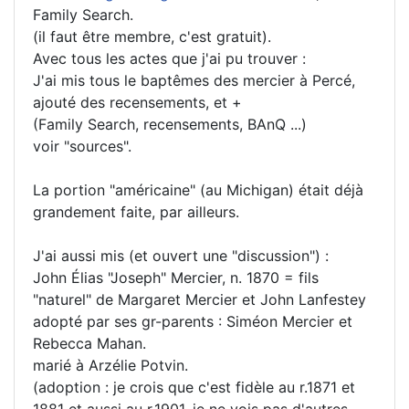
Family Search.
(il faut être membre, c'est gratuit).
Avec tous les actes que j'ai pu trouver :
J'ai mis tous le baptêmes des mercier à Percé,
ajouté des recensements, et +
(Family Search, recensements, BAnQ ...)
voir "sources".
La portion "américaine" (au Michigan) était déjà
grandement faite, par ailleurs.
J'ai aussi mis (et ouvert une "discussion") :
John Élias "Joseph" Mercier, n. 1870 = fils
"naturel" de Margaret Mercier et John Lanfestey
adopté par ses gr-parents : Siméon Mercier et
Rebecca Mahan.
marié à Arzélie Potvin.
(adoption : je crois que c'est fidèle au r.1871 et
1881 et aussi au r.1901. je ne vois pas d'autres