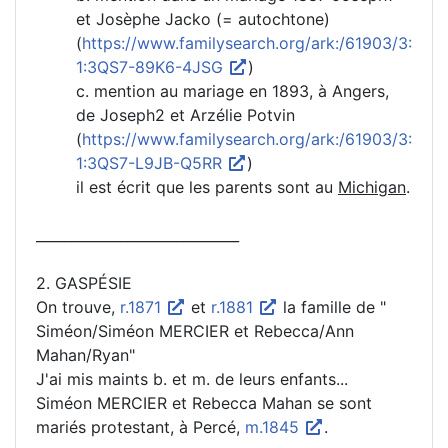
et Josèphe Jacko (= autochtone)
(
https://www.familysearch.org/ark:/61903/3:
1:3QS7-89K6-4JSG
)
c. mention au mariage en 1893, à Angers,
de Joseph2 et Arzélie Potvin
(
https://www.familysearch.org/ark:/61903/3:
1:3QS7-L9JB-Q5RR
)
il est écrit que les parents sont au
Michigan
.
_____________________________
2. GASPÉSIE
On trouve,
r.1871
et
r.1881
la famille de "
Siméon/Siméon MERCIER et Rebecca/Ann
Mahan/Ryan"
J'ai mis maints b. et m. de leurs enfants...
Siméon MERCIER et Rebecca Mahan se sont
mariés protestant, à Percé,
m.1845
.