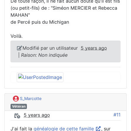
De toute façon, il ne fait aucun doute qu'il est fils
(ou petit-fils) de : "Siméon MERCIER et Rebecca
MAHAN"
de Percé puis du Michigan
Voilà.
Modifié par un utilisateur
5 years ago
|
Raison: Non indiquée
S_Marcotte
Vétéran
#11
5 years ago
J'ai fait la
généalogie de cette famille
, sur