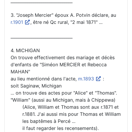
______________________________
3. "Joseph Mercier" époux A. Potvin déclare, au
r.1901
, être né Qc rural, "2 mai 1871" ...
______________________________
4. MICHIGAN
On trouve effectivement des mariage et décès
d'enfants de "Siméon MERCIER et Rebecca
MAHAN"
au lieu mentionné dans l'acte,
m.1893
:
soit Saginaw, Michigan
... on trouve des actes pour "Alice" et "Thomas".
"William" (aussi au Michigan, mais à Chippewa)
(Alice, William et Thomas sont aux r.1871 et
r.1881. J'ai aussi mis pour Thomas et William
les baptêmes à Percé ...
il faut regarder les recensements).