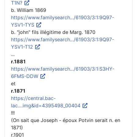
T1N?
b. William 1869
https://www.familysearch.../61903/3:1:9Q97-
YSV1-TYS
b. "john" fils illégitime de Marg. 1870
https://www.familysearch.../61903/3:1:9Q97-
YSV1-T12
...
r.1881
https://www.familysearch.../61903/3:1:S3HY-
6FMS-DDW
et
r.1871
https://central.bac-
lac....img&id=4395498_00404
!!!
(On sait que Joseph - époux Potvin serait n. en
1871)
r.1901