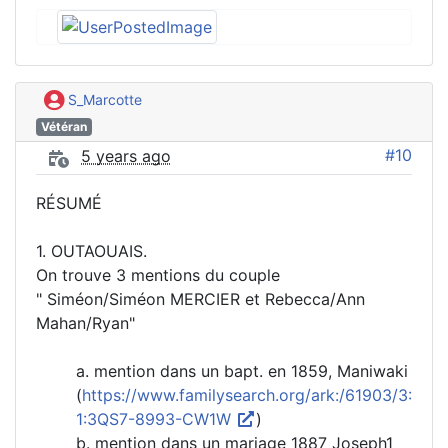
S_Marcotte
Vétéran
#10
5 years ago
RÉSUMÉ
1. OUTAOUAIS.
On trouve 3 mentions du couple
" Siméon/Siméon MERCIER et Rebecca/Ann
Mahan/Ryan"
a. mention dans un bapt. en 1859, Maniwaki
(
https://www.familysearch.org/ark:/61903/3:
1:3QS7-8993-CW1W
)
b. mention dans un mariage 1887 Joseph1