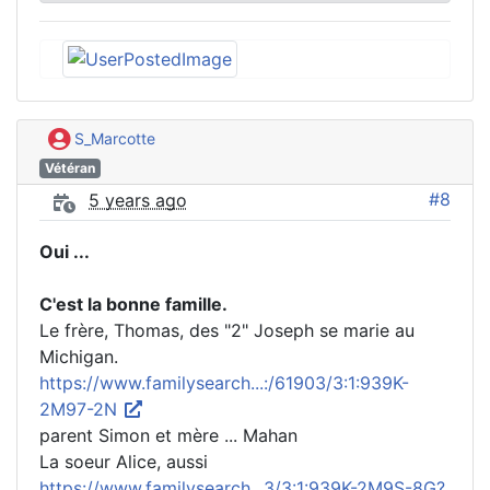
S_Marcotte
Vétéran
#8
5 years ago
Oui ...
C'est la bonne famille.
Le frère, Thomas, des "2" Joseph se marie au
Michigan.
https://www.familysearch...:/61903/3:1:939K-
2M97-2N
parent Simon et mère ... Mahan
La soeur Alice, aussi
https://www.familysearch...3/3:1:939K-2M9S-8G?