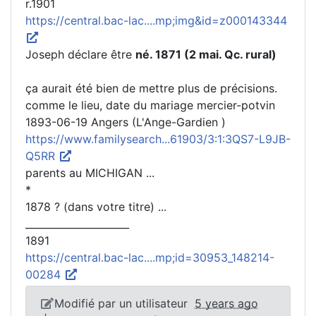
r.1901
https://central.bac-lac....mp;img&id=z000143344
Joseph déclare être
né. 1871 (2 mai. Qc. rural)
ça aurait été bien de mettre plus de précisions.
comme le lieu, date du mariage mercier-potvin
1893-06-19 Angers (L'Ange-Gardien )
https://www.familysearch...61903/3:1:3QS7-L9JB-
Q5RR
parents au MICHIGAN ...
*
1878 ? (dans votre titre) ...
_____________________
1891
https://central.bac-lac....mp;id=30953_148214-
00284
Modifié par un utilisateur
5 years ago