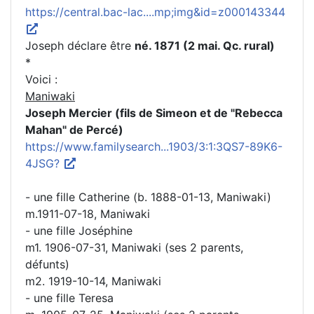
https://central.bac-lac....mp;img&id=z000143344
Joseph déclare être
né. 1871 (2 mai. Qc. rural)
*
Voici :
Maniwaki
Joseph Mercier (fils de Simeon et de "Rebecca
Mahan" de Percé)
https://www.familysearch...1903/3:1:3QS7-89K6-
4JSG?
- une fille Catherine (b. 1888-01-13, Maniwaki)
m.1911-07-18, Maniwaki
- une fille Joséphine
m1. 1906-07-31, Maniwaki (ses 2 parents,
défunts)
m2. 1919-10-14, Maniwaki
- une fille Teresa