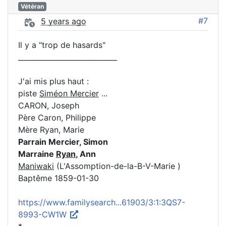
Vétéran
#7
5 years ago
Il y a "trop de hasards"
____________________________
J'ai mis plus haut :
piste
Siméon Mercier
...
CARON, Joseph
Père Caron, Philippe
Mère Ryan, Marie
Parrain Mercier, Simon
Marraine
Ryan
, Ann
Maniwaki
(L'Assomption-de-la-B-V-Marie )
Baptême 1859-01-30
https://www.familysearch...61903/3:1:3QS7-
8993-CW1W