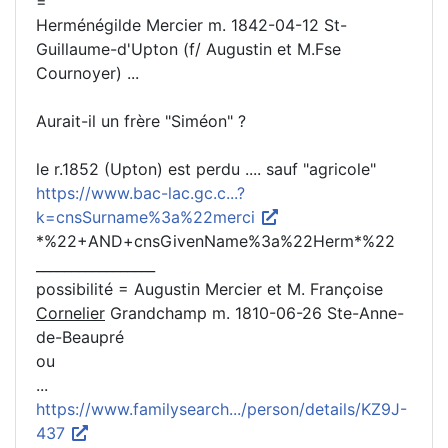
=
Herménégilde Mercier m. 1842-04-12 St-
Guillaume-d'Upton (f/ Augustin et M.Fse
Cournoyer) ...
Aurait-il un frère "Siméon" ?
le r.1852 (Upton) est perdu .... sauf "agricole"
https://www.bac-lac.gc.c...?
k=cnsSurname%3a%22merci
*%22+AND+cnsGivenName%3a%22Herm*%22
_________________
possibilité = Augustin Mercier et M. Françoise
Cornelier
Grandchamp m. 1810-06-26 Ste-Anne-
de-Beaupré
ou
...
https://www.familysearch.../person/details/KZ9J-
437