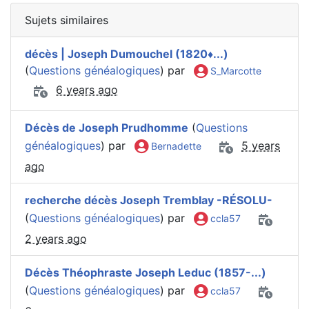
Sujets similaires
décès | Joseph Dumouchel (1820♦️...)
(
Questions généalogiques
) par
S_Marcotte
6 years ago
Décès de Joseph Prudhomme
(
Questions
généalogiques
) par
5 years
Bernadette
ago
recherche décès Joseph Tremblay -RÉSOLU-
(
Questions généalogiques
) par
ccla57
2 years ago
Décès Théophraste Joseph Leduc (1857-...)
(
Questions généalogiques
) par
ccla57