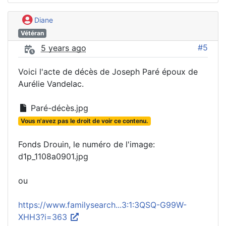
Diane
Vétéran
#5
5 years ago
Voici l'acte de décès de Joseph Paré époux de
Aurélie Vandelac.
Paré-décès.jpg
Vous n'avez pas le droit de voir ce contenu.
Fonds Drouin, le numéro de l'image:
d1p_1108a0901.jpg
ou
https://www.familysearch...3:1:3QSQ-G99W-
XHH3?i=363