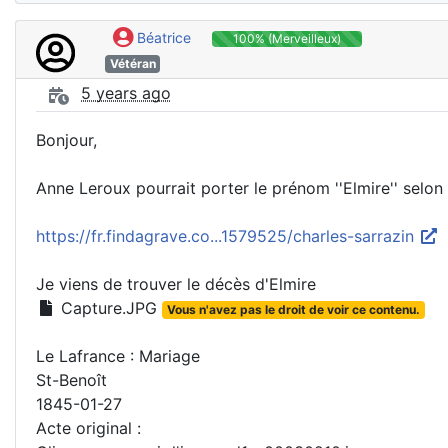
Béatrice
100% (Merveilleux)
Vétéran
5 years ago
Bonjour,
Anne Leroux pourrait porter le prénom ''Elmire'' selon
https://fr.findagrave.co...1579525/charles-sarrazin
Je viens de trouver le décès d'Elmire
Capture.JPG
Vous n'avez pas le droit de voir ce contenu.
Le Lafrance : Mariage
St-Benoît
1845-01-27
Acte original :