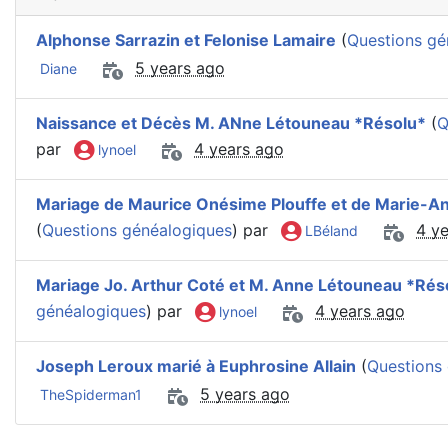
Alphonse Sarrazin et Felonise Lamaire
(
Questions gé
5 years ago
Diane
Naissance et Décès M. ANne Létouneau *Résolu*
(
Q
par
4 years ago
lynoel
Mariage de Maurice Onésime Plouffe et de Marie-A
(
Questions généalogiques
) par
4 y
LBéland
Mariage Jo. Arthur Coté et M. Anne Létouneau *Rés
généalogiques
) par
4 years ago
lynoel
Joseph Leroux marié à Euphrosine Allain
(
Questions
5 years ago
TheSpiderman1