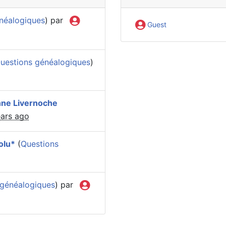
néalogiques
) par
Guest
uestions généalogiques
)
nne Livernoche
ears ago
olu*
(
Questions
 généalogiques
) par