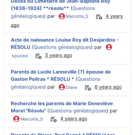
Décès ou Cimetière de Jean-Baptiste Roy
(1836-1924) **résolu**
(
Questions
généalogiques
) par
4 years
Marcotte_S
ago
Acte de naissance Louise Roy dit Desjardins -
RÉSOLU
(
Questions généalogiques
) par
5 years ago
kpucine
Parents de Lucile Lanneville (?) épouse de
Gaston Poitras * RÉSOLU *
(
Questions
généalogiques
) par
6 years ago
Diane
Recherche les parents de Marie Geneviève
Morel "Résolu"
(
Questions généalogiques
) par
4 years ago
Marcotte_S