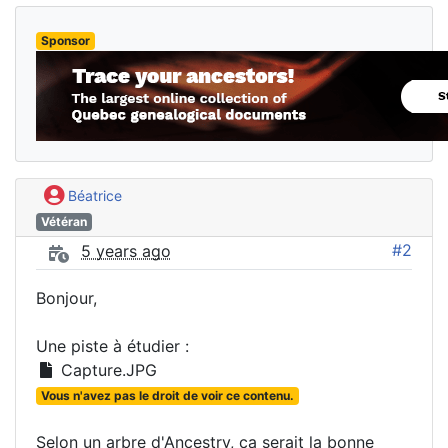
Sponsor
Béatrice
Vétéran
#2
5 years ago
Bonjour,
Une piste à étudier :
Capture.JPG
Vous n'avez pas le droit de voir ce contenu.
Selon un arbre d'Ancestry, ça serait la bonne