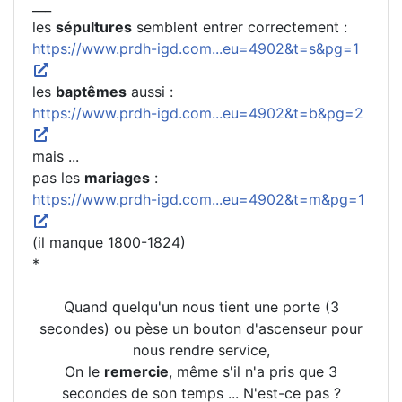
___
les
sépultures
semblent entrer correctement :
https://www.prdh-igd.com...eu=4902&t=s&pg=1
les
baptêmes
aussi :
https://www.prdh-igd.com...eu=4902&t=b&pg=2
mais ...
pas les
mariages
:
https://www.prdh-igd.com...eu=4902&t=m&pg=1
(il manque 1800-1824)
*
Quand quelqu'un nous tient une porte (3
secondes) ou pèse un bouton d'ascenseur pour
nous rendre service,
On le
remercie
, même s'il n'a pris que 3
secondes de son temps ... N'est-ce pas ?