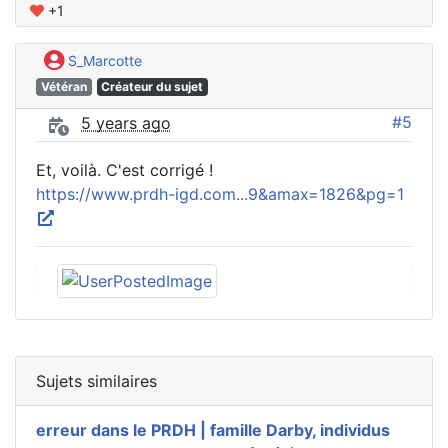
+1
S_Marcotte
Vétéran
Créateur du sujet
#5
5 years ago
Et, voilà. C'est corrigé !
https://www.prdh-igd.com...9&amax=1826&pg=1
Sujets similaires
erreur dans le PRDH | famille Darby, individus