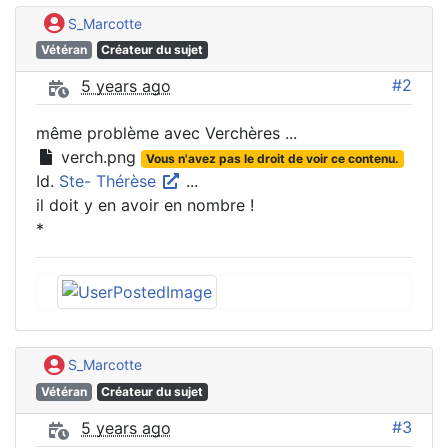
S_Marcotte
Vétéran
Créateur du sujet
#2
5 years ago
même problème avec Verchères ...
verch.png
Vous n'avez pas le droit de voir ce contenu.
Id.
Ste- Thérèse
...
il doit y en avoir en nombre !
*
S_Marcotte
Vétéran
Créateur du sujet
#3
5 years ago