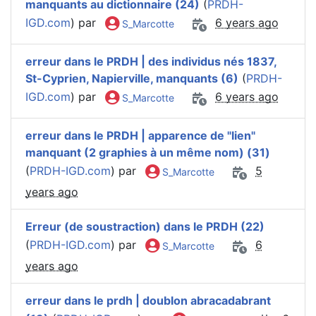
manquants au dictionnaire (24)
(
PRDH-
IGD.com
) par
6 years ago
S_Marcotte
erreur dans le PRDH | des individus nés 1837,
St-Cyprien, Napierville, manquants (6)
(
PRDH-
IGD.com
) par
6 years ago
S_Marcotte
erreur dans le PRDH | apparence de "lien"
manquant (2 graphies à un même nom) (31)
(
PRDH-IGD.com
) par
5
S_Marcotte
years ago
Erreur (de soustraction) dans le PRDH (22)
(
PRDH-IGD.com
) par
6
S_Marcotte
years ago
erreur dans le prdh | doublon abracadabrant