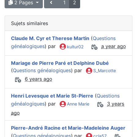
2 Pages
1
2
Sujets similaires
Claude M. Cyr et Therese Martin
(
Questions
généalogiques
) par
a year ago
kultur02
Mariage de Pierre Paré et Delphine Dubé
(
Questions généalogiques
) par
S_Marcotte
6 years ago
Henri Levesque et Marie St-Pierre
(
Questions
généalogiques
) par
3 years
Anne Marie
ago
Pierre-André Racine et Marie-Madeleine Auger
(
Questions généalogiques
) par
ccla57