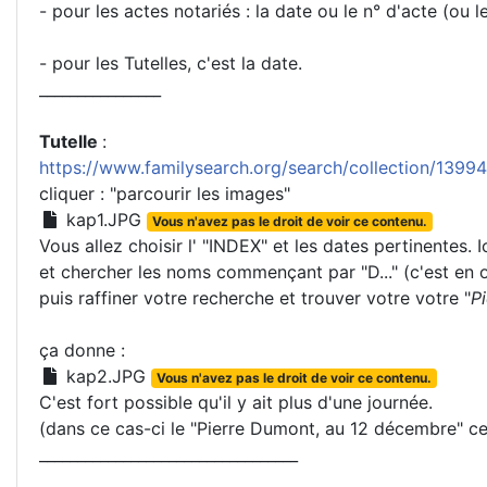
- pour les actes notariés : la date ou le n° d'acte (ou l
- pour les Tutelles, c'est la date.
________________
Tutelle
:
https://www.familysearch.org/search/collection/139
cliquer : "parcourir les images"
kap1.JPG
Vous n'avez pas le droit de voir ce contenu.
Vous allez choisir l' "INDEX" et les dates pertinentes. Ic
et chercher les noms commençant par "D..." (c'est en 
puis raffiner votre recherche et trouver votre votre "
P
ça donne :
kap2.JPG
Vous n'avez pas le droit de voir ce contenu.
C'est fort possible qu'il y ait plus d'une journée.
(dans ce cas-ci le "Pierre Dumont, au 12 décembre" ce n
__________________________________