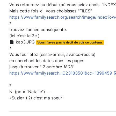
Vous retournez au début (où vous aviez choisi "INDEX
Mais cette fois-ci, vous choisissez "FILES"
https://www.familysearch.org/search/image/index?ow
*
trouvez l'année conséquente.
(ici c'est le 3e )
kap3.JPG
Vous n'avez pas le droit de voir ce contenu.
*
Vous feuilletez (essai-erreur, avance-recule)
en cherchant les dates dans les pages.
jusqu'à trouver "
7 octobre 1803
"
https://www.familysearch...C23183501&cc=1399459
*
N. (pour "Natalie") ....
«Suzie» (!?) c'est ma soeur !