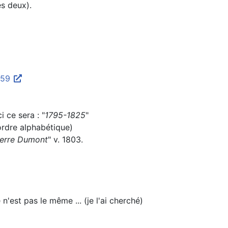
es deux).
9459
i ce sera : "
1795-1825
"
ordre alphabétique)
ierre Dumont
" v. 1803.
'est pas le même ... (je l'ai cherché)