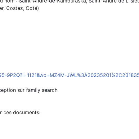
 du nom : Saint-André-de-Kamouraska, Saint-André de L'Isl
r, Costez, Coté)
3S7-9TS5-9P2Q?i=1121&wc=MZ4M-JWL%3A20235201%2C2318
ception sur family search
er ces documents.