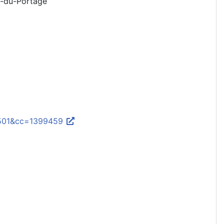
et-du-Portage
3501&cc=1399459