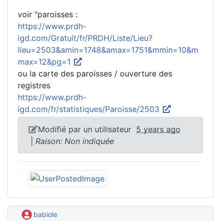
voir "paroisses :
https://www.prdh-
igd.com/Gratuit/fr/PRDH/Liste/Lieu?
lieu=2503&amin=1748&amax=1751&mmin=10&m
max=12&pg=1
ou la carte des paroisses / ouverture des
registres
https://www.prdh-
igd.com/fr/statistiques/Paroisse/2503
Modifié par un utilisateur
5 years ago
|
Raison: Non indiquée
babiole