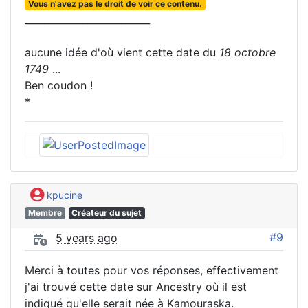
Vous n'avez pas le droit de voir ce contenu.
__________________________
aucune idée d'où vient cette date du
18 octobre
1749
...
Ben coudon !
*
kpucine
Membre
Créateur du sujet
#9
5 years ago
Merci à toutes pour vos réponses, effectivement
j'ai trouvé cette date sur Ancestry où il est
indiqué qu'elle serait née à Kamouraska.