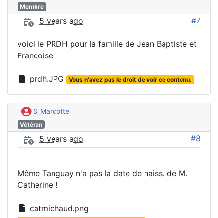
Membre
#7
5 years ago
voici le PRDH pour la famille de Jean Baptiste et
Francoise
prdh.JPG
Vous n'avez pas le droit de voir ce contenu.
S_Marcotte
Vétéran
#8
5 years ago
Même Tanguay n'a pas la date de naiss. de M.
Catherine !
catmichaud.png