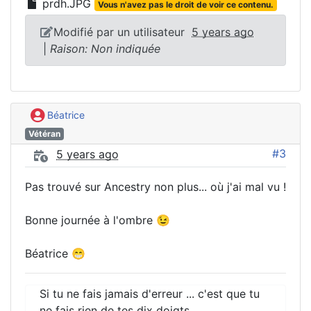
prdh.JPG
Vous n'avez pas le droit de voir ce contenu.
Modifié par un utilisateur
5 years ago
|
Raison: Non indiquée
Béatrice
Vétéran
#3
5 years ago
Pas trouvé sur Ancestry non plus... où j'ai mal vu !
Bonne journée à l'ombre 😉
Béatrice 😁
Si tu ne fais jamais d'erreur ... c'est que tu
ne fais rien de tes dix doigts .