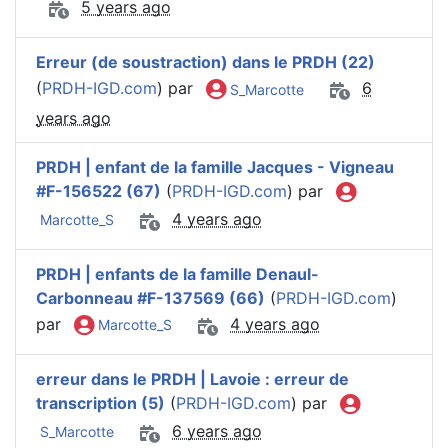
5 years ago
Erreur (de soustraction) dans le PRDH (22)
(
PRDH-IGD.com
) par
6
S_Marcotte
years ago
PRDH | enfant de la famille Jacques - Vigneau
#F-156522 (67)
(
PRDH-IGD.com
) par
4 years ago
Marcotte_S
PRDH | enfants de la famille Denaul-
Carbonneau #F-137569 (66)
(
PRDH-IGD.com
)
par
4 years ago
Marcotte_S
erreur dans le PRDH | Lavoie : erreur de
transcription (5)
(
PRDH-IGD.com
) par
6 years ago
S_Marcotte