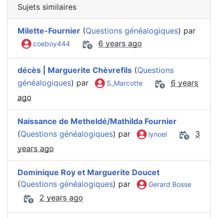
Sujets similaires
Milette-Fournier
(
Questions généalogiques
) par
6 years ago
coeboy444
décès | Marguerite Chèvrefils
(
Questions
généalogiques
) par
6 years
S_Marcotte
ago
Naissance de Metheldé/Mathilda Fournier
(
Questions généalogiques
) par
3
lynoel
years ago
Dominique Roy et Marguerite Doucet
(
Questions généalogiques
) par
Gerard Bosse
2 years ago