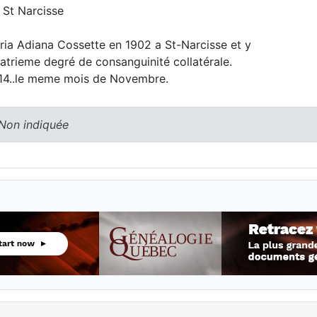
. St Narcisse
ia Adiana Cossette en 1902 a St-Narcisse et y
trieme degré de consanguinité collatérale.
914..le meme mois de Novembre.
 Non indiquée