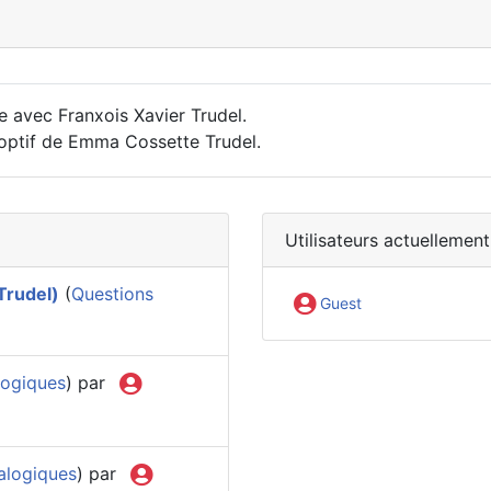
e avec Franxois Xavier Trudel.
doptif de Emma Cossette Trudel.
Utilisateurs actuellement
 Trudel)
(
Questions
Guest
logiques
) par
alogiques
) par