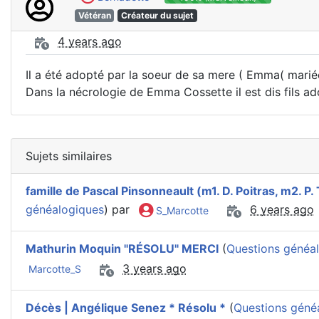
Vétéran
Créateur du sujet
4 years ago
Il a été adopté par la soeur de sa mere ( Emma( marié
Dans la nécrologie de Emma Cossette il est dis fils a
Sujets similaires
famille de Pascal Pinsonneault (m1. D. Poitras, m2. P.
généalogiques
) par
6 years ago
S_Marcotte
Mathurin Moquin "RÉSOLU" MERCI
(
Questions généa
3 years ago
Marcotte_S
Décès | Angélique Senez * Résolu *
(
Questions géné