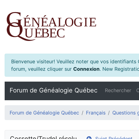
Bienvenue visiteur! Veuillez noter que vos identifiant
forum, veuillez cliquer sur
Connexion
.
New Registratio
Forum de Généalogie Québec
Rechercher
C
Forum de Généalogie Québec
Français
Questions 
Cossette/Trudel résolu
Sujet Précédent