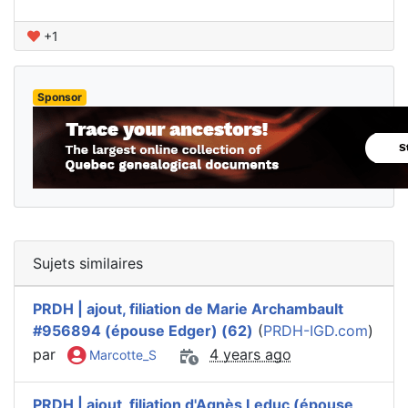
+1
Sponsor
Sujets similaires
PRDH | ajout, filiation de Marie Archambault
#956894 (épouse Edger) (62)
(
PRDH-IGD.com
)
par
4 years ago
Marcotte_S
PRDH | ajout, filiation d'Agnès Leduc (épouse