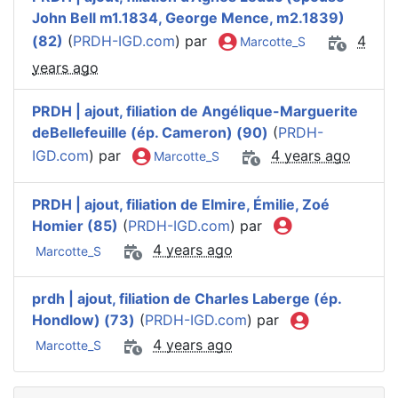
John Bell m1.1834, George Mence, m2.1839)
(82)
(
PRDH-IGD.com
) par
4
Marcotte_S
years ago
PRDH | ajout, filiation de Angélique-Marguerite
deBellefeuille (ép. Cameron) (90)
(
PRDH-
IGD.com
) par
4 years ago
Marcotte_S
PRDH | ajout, filiation de Elmire, Émilie, Zoé
Homier (85)
(
PRDH-IGD.com
) par
4 years ago
Marcotte_S
prdh | ajout, filiation de Charles Laberge (ép.
Hondlow) (73)
(
PRDH-IGD.com
) par
4 years ago
Marcotte_S