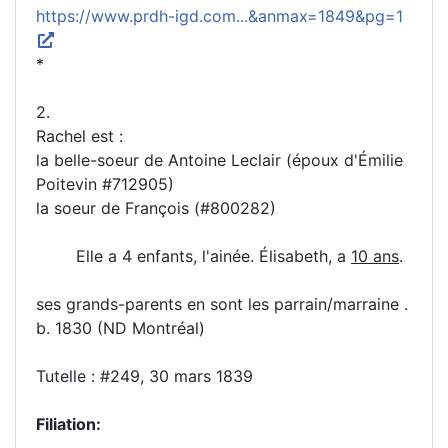
https://www.prdh-igd.com...&anmax=1849&pg=1
*
2.
Rachel est :
la belle-soeur de Antoine Leclair (époux d'Émilie
Poitevin #712905)
la soeur de François (#800282)
Elle a 4 enfants, l'ainée. Élisabeth, a
10 ans
.
ses grands-parents en sont les parrain/marraine .
b. 1830 (ND Montréal)
Tutelle : #249, 30 mars 1839
Filiation: