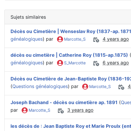
Sujets similaires
Décès ou Cimetière | Wenseslav Roy (1837-ap. 1871
généalogiques
) par
4 years ago
Marcotte_S
décès ou cimetière | Catherine Roy (1815-ap.1875)
généalogiques
) par
6 years ago
S_Marcotte
Décès ou Cimetière de Jean-Baptiste Roy (1836-19
(
Questions généalogiques
) par
4
Marcotte_S
Joseph Bachand - décès ou cimetière ap. 1891
(
Ques
par
3 years ago
Marcotte_S
les décès de : Jean Baptiste Roy et Marie Proulx (en