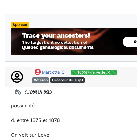
Sponsor
Marcotte_S
100% (Merveilleux)
Vétéran
Créateur du sujet
4 years ago
possibilité
d. entre 1875 et 1878
On voit sur Lovell