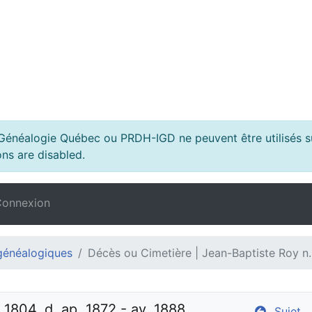
s Généalogie Québec ou PRDH-IGD ne peuvent être utilisés su
ns are disabled.
onnexion
généalogiques
Décès ou Cimetière | Jean-Baptiste Roy n. 
1804, d. ap. 1872 - av. 1888 
Sujet