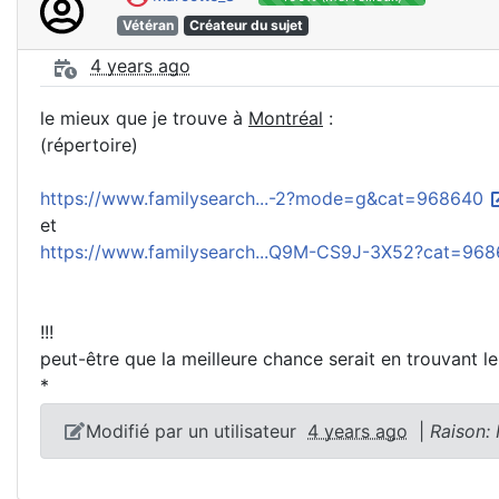
Vétéran
Créateur du sujet
4 years ago
le mieux que je trouve à
Montréal
:
(répertoire)
https://www.familysearch...-2?mode=g&cat=968640
et
https://www.familysearch...Q9M-CS9J-3X52?cat=96
!!!
peut-être que la meilleure chance serait en trouvant l
*
Modifié par un utilisateur
4 years ago
|
Raison: