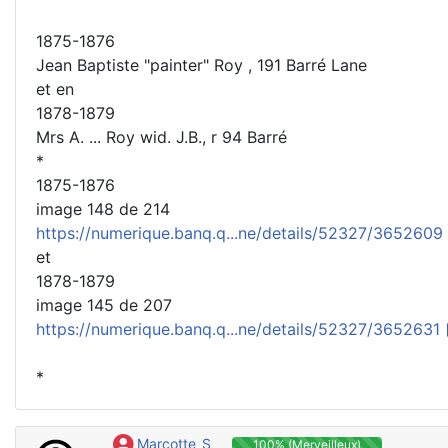
1875-1876
Jean Baptiste "painter" Roy , 191 Barré Lane
et en
1878-1879
Mrs A. ... Roy wid. J.B., r 94 Barré
*
1875-1876
image 148 de 214
https://numerique.banq.q...ne/details/52327/3652609
et
1878-1879
image 145 de 207
https://numerique.banq.q...ne/details/52327/3652631
*
Marcotte_S
100% (Merveilleux)