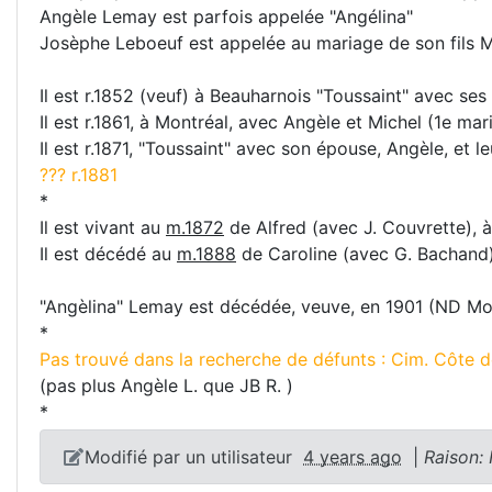
Angèle Lemay est parfois appelée "Angélina"
Josèphe Leboeuf est appelée au mariage de son fils M
Il est r.1852 (veuf) à Beauharnois "Toussaint" avec ses
Il est r.1861, à Montréal, avec Angèle et Michel (1e mari
Il est r.1871, "Toussaint" avec son épouse, Angèle, et le
??? r.1881
*
Il est vivant au
m.1872
de Alfred (avec J. Couvrette), 
Il est décédé au
m.1888
de Caroline (avec G. Bachand)
"Angèlina" Lemay est décédée, veuve, en 1901 (ND Mo
*
Pas trouvé dans la recherche de défunts : Cim. Côte d
(pas plus Angèle L. que JB R. )
*
Modifié par un utilisateur
4 years ago
|
Raison: