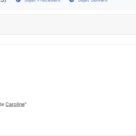
tte
Caroline
"