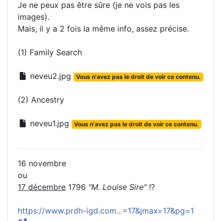
Je ne peux pas être sûre (je ne vois pas les
images).
Mais, il y a 2 fois la même info, assez précise.
(1) Family Search
neveu2.jpg
Vous n'avez pas le droit de voir ce contenu.
(2) Ancestry
neveu1.jpg
Vous n'avez pas le droit de voir ce contenu.
16 novembre
ou
17 décembre
1796
"M. Louise Sire"
!?
https://www.prdh-igd.com...=17&jmax=17&pg=1