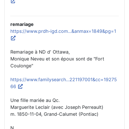
remariage
https://www.prdh-igd.com...&anmax=1849&pg=1
Remariage à ND d' Ottawa,
Monique Neveu et son époux sont de "Fort
Coulonge"
https://www.familysearch...221197001&cc=19275
66
Une fille mariée au Qc.
Marguerite Leclair (avec Joseph Perreault)
m. 1850-11-04, Grand-Calumet (Pontiac)
N.