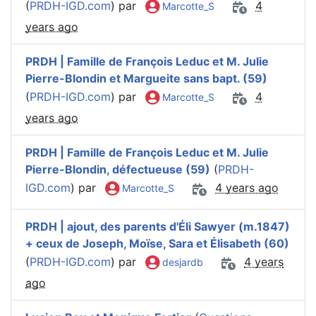
(
PRDH-IGD.com
) par
4
Marcotte_S
years ago
PRDH | Famille de François Leduc et M. Julie
Pierre-Blondin et Margueite sans bapt. (59)
(
PRDH-IGD.com
) par
4
Marcotte_S
years ago
PRDH | Famille de François Leduc et M. Julie
Pierre-Blondin, défectueuse (59)
(
PRDH-
IGD.com
) par
4 years ago
Marcotte_S
PRDH | ajout, des parents d'Éli Sawyer (m.1847)
+ ceux de Joseph, Moïse, Sara et Élisabeth (60)
(
PRDH-IGD.com
) par
4 years
desjardb
ago