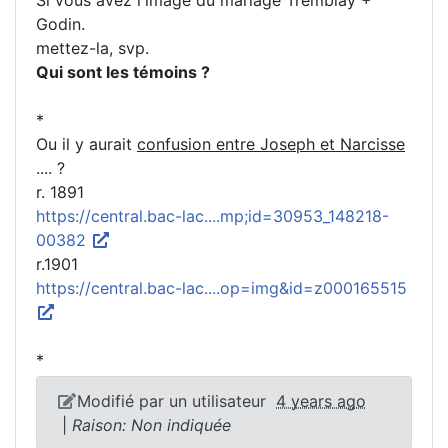
Si vous avez l'image du mariage Tremblay +
Godin.
mettez-la, svp.
Qui sont les témoins ?
*
Ou il y aurait
confusion entre Joseph et Narcisse
.... ?
r. 1891
https://central.bac-lac....mp;id=30953_148218-
00382
r.1901
https://central.bac-lac....op=img&id=z000165515
*
Modifié par un utilisateur
4 years ago
|
Raison: Non indiquée