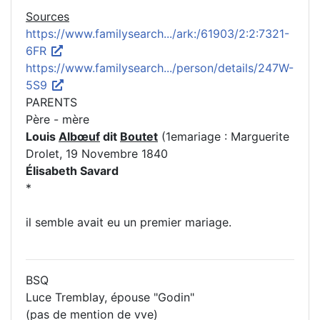
Sources
https://www.familysearch.../ark:/61903/2:2:7321-
6FR
https://www.familysearch.../person/details/247W-
5S9
PARENTS
Père - mère
Louis
Albœuf
dit
Boutet
(1emariage : Marguerite
Drolet, 19 Novembre 1840
Élisabeth Savard
*
il semble avait eu un premier mariage.
BSQ
Luce Tremblay, épouse "Godin"
(pas de mention de vve)