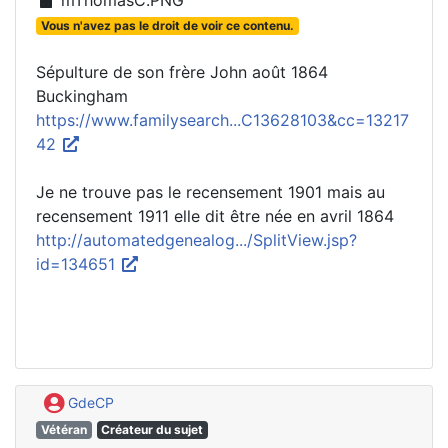
mThomasC.PNG
Vous n'avez pas le droit de voir ce contenu.
Sépulture de son frère John août 1864
Buckingham
https://www.familysearch...C13628103&cc=13217
42
Je ne trouve pas le recensement 1901 mais au
recensement 1911 elle dit être née en avril 1864
http://automatedgenealog.../SplitView.jsp?
id=134651
GdeCP
Vétéran
Créateur du sujet