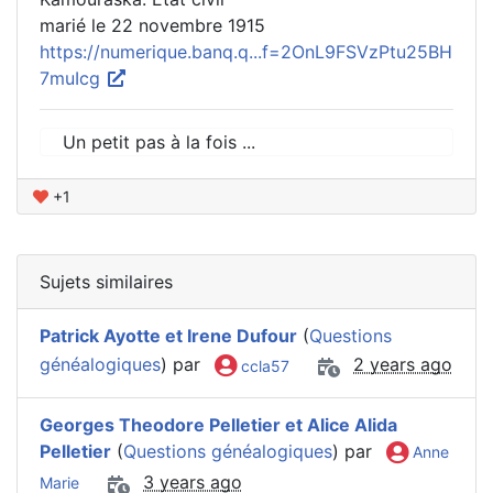
marié le 22 novembre 1915
https://numerique.banq.q...f=2OnL9FSVzPtu25BH
7muIcg
Un petit pas à la fois ...
+1
Sujets similaires
Patrick Ayotte et Irene Dufour
(
Questions
généalogiques
) par
2 years ago
ccla57
Georges Theodore Pelletier et Alice Alida
Pelletier
(
Questions généalogiques
) par
Anne
3 years ago
Marie