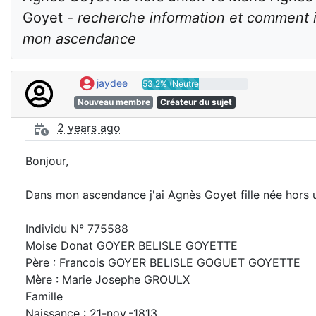
Goyet - 
recherche information et comment i
mon ascendance
jaydee
53.2% (Neutre)
Nouveau membre
Créateur du sujet
2 years ago
Bonjour,
Dans mon ascendance j'ai Agnès Goyet fille née hors
Individu N° 775588
Moise Donat GOYER BELISLE GOYETTE
Père : Francois GOYER BELISLE GOGUET GOYETTE
Mère : Marie Josephe GROULX
Famille
Naissance : 21-nov.-1813