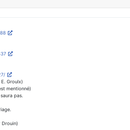
588
0837
27/
 E. Groulx)
est mentionné)
 saura pas.
riage.
r Drouin)