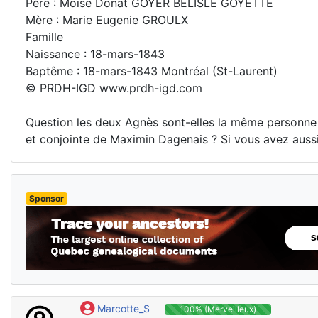
Père : Moise Donat GOYER BELISLE GOYETTE
Mère : Marie Eugenie GROULX
Famille
Naissance : 18-mars-1843
Baptême : 18-mars-1843 Montréal (St-Laurent)
© PRDH-IGD www.prdh-igd.com
Question les deux Agnès sont-elles la même personne
et conjointe de Maximin Dagenais ? Si vous avez aussi
Sponsor
Marcotte_S
100% (Merveilleux)