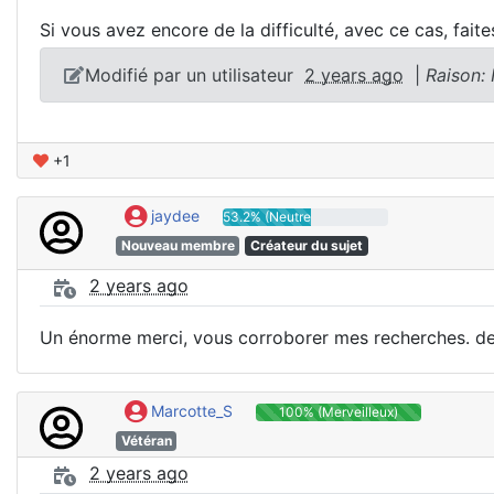
Si vous avez encore de la difficulté, avec ce cas, fait
Modifié par un utilisateur
2 years ago
|
Raison:
+1
jaydee
53.2% (Neutre)
Nouveau membre
Créateur du sujet
2 years ago
Un énorme merci, vous corroborer mes recherches. des 
Marcotte_S
100% (Merveilleux)
Vétéran
2 years ago