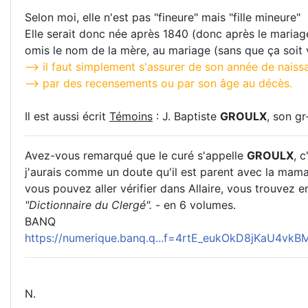
Selon moi, elle n'est pas "fineure" mais "fille mineure"
Elle serait donc née après 1840 (donc après le maria
omis le nom de la mère, au mariage (sans que ça soit 
--> il faut simplement s'assurer de son année de naiss
--> par des recensements ou par son âge au décès.
Il est aussi écrit
Témoins
: J. Baptiste
GROULX
, son g
Avez-vous remarqué que le curé s'appelle
GROULX
, c
j'aurais comme un doute qu'il est parent avec la maman
vous pouvez aller vérifier dans Allaire, vous trouvez e
"Dictionnaire du Clergé".
- en 6 volumes.
BANQ
https://numerique.banq.q...f=4rtE_eukOkD8jKaU4vk
N.