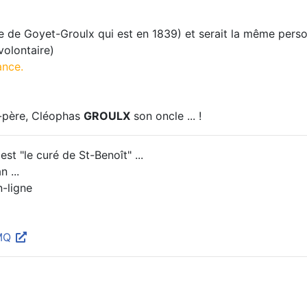
ge de Goyet-Groulx qui est en 1839) et serait la même pers
volontaire)
ance.
r-père, Cléophas
GROULX
son oncle ... !
'est "le curé de St-Benoît" ...
 ...
n-ligne
BMQ