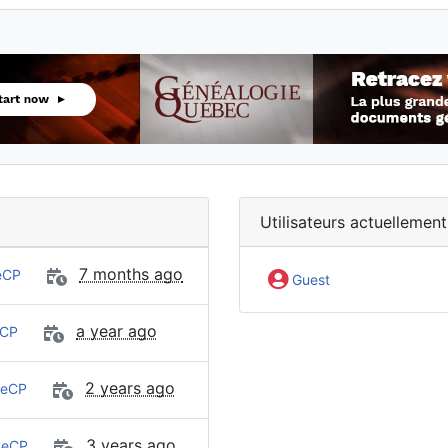
Utilisateurs actuellement
7 months ago
eCP
Guest
a year ago
CP
2 years ago
eCP
3 years ago
eCP