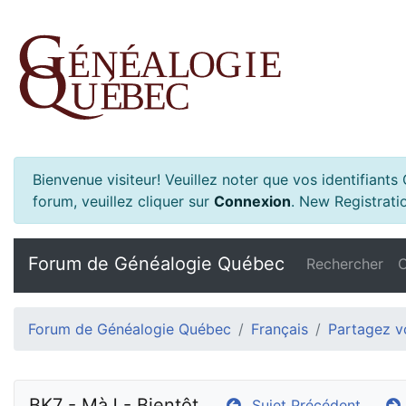
Bienvenue visiteur! Veuillez noter que vos identifiant
forum, veuillez cliquer sur
Connexion
.
New Registratio
Forum de Généalogie Québec
Rechercher
C
Forum de Généalogie Québec
Français
Partagez vo
BK7 - MàJ - Bientôt
Sujet Précédent